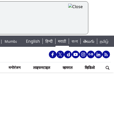
English
हिन्दी
मराठी
বাংলা
తెలుగు
தமிழ்
Lake Water Levels: मुंबई पाणीपुरवठा अपडेट: शहरातील 7 तलावांमधील जलसाठा 88.9
मनोरंजन
लाइफस्टाइल
व्हायरल
व्हिडिओ