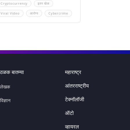
Cryptocurrency
इतर खेळ
Viral Video
आरोग्य
Cybercrime
ठळक बातम्या
महाराष्ट्र
आंतरराष्ट्रीय
लेखक
टेक्नॉलॉजी
विज्ञान
ऑटो
व्हायरल