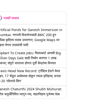
नक्की वाचाच
rtificial Ponds for Ganesh Immersion in
umbai: गणपती विसर्जनासाठी BMC 200 हून
धिक कृत्रिम तलाव उभारणार; Google Maps वर
हता येणार तलावांची यादी
lipkart To Create Jobs: फ्लिपकार्ट आगामी Big
illion Days Sale साठी निर्माण करणार 1 लाख
कऱ्या; संपूर्ण भारतभर होणार पूर्ती केंद्रांचा विस्तार
ravis Head New Record: ट्रॅव्हिस हेडने केला
हर, 17 चेंडूत अर्धशतक ठोकून रचला इतिहास; बनला
-20 'पॉवरप्ले किंग'
anesh Chaturthi 2024 Shubh Muhurat:
ेश चतुर्थीनिमित्त जाणून घ्या, शहरनिहाय पूजेच्या वेळा