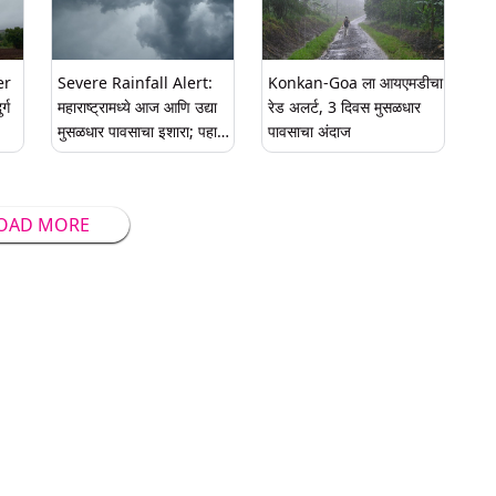
er
Severe Rainfall Alert:
Konkan-Goa ला आयएमडीचा
्ग
महाराष्ट्रामध्ये आज आणि उद्या
रेड अलर्ट, 3 दिवस मुसळधार
मुसळधार पावसाचा इशारा; पहा
पावसाचा अंदाज
े,
रायगड, दक्षिण कोकण, मुंबई चा
हवामान अंदाज
OAD MORE