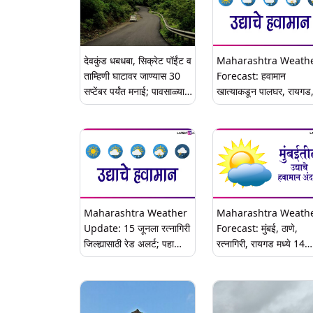
देवकुंड धबधबा, सिक्रेट पॉईंट व
Maharashtra Weath
ताम्हिणी घाटावर जाण्यास 30
Forecast: हवामान
सप्टेंबर पर्यंत मनाई; पावसाळ्यात
खात्याकडून पालघर, रायगड
सुरक्षेच्या पार्श्वभूमीवर निर्णय
रत्नागिरी, सिंधुदुर्ग जिल्ह्यांना
ऑरेंज अलर्ट; पहा उद्याचे हव
अंदाज
Maharashtra Weather
Maharashtra Weath
Update: 15 जूनला रत्नागिरी
Forecast: मुंबई, ठाणे,
जिल्ह्यासाठी रेड अलर्ट; पहा
रत्नागिरी, रायगड मध्ये 14
उद्याचा हवामान अंदाज
जूनला मुसळधार पावस्साचा
अंदाज; पहा उद्याचा हवामान
अंदाज