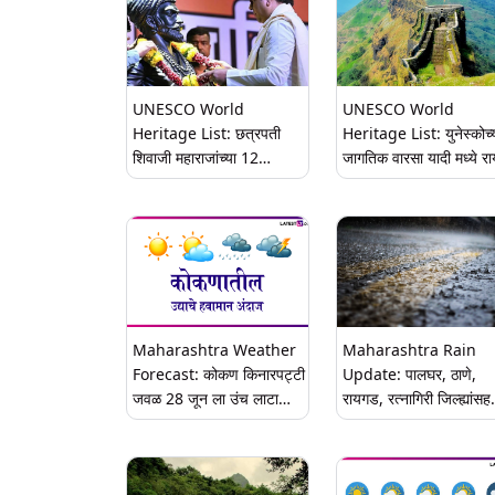
UNESCO World
UNESCO World
Heritage List: छत्रपती
Heritage List: युनेस्कोच्
शिवाजी महाराजांच्या 12
जागतिक वारसा यादी मध्ये र
किल्ल्यांना युनोस्को चा जागतिक
ते जिंजी किल्ल्यांचा समावेश;
वारसा स्थळांचा दर्जा मिळताच
शिवरायांचा इतिहास आता
राज ठाकरेंनी सरकारला केलं
जागतिक स्तरावर पोहोचणार
अलर्ट; 'जात पात न पाहता
अतिक्रमण हटवण्याची' मागणी
Maharashtra Weather
Maharashtra Rain
Forecast: कोकण किनारपट्टी
Update: पालघर, ठाणे,
जवळ 28 जून ला उंच लाटा
रायगड, रत्नागिरी जिल्ह्यांसह
उसळण्याचा अंदाज
नाशिक घाट, पुणे घाट, सातार
घाट, कोल्हापूर घाट परिसरात
ऑरेंज अलर्ट जारी