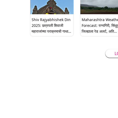
Shiv Rajyabhishek Din
Maharashtra Weath
2025: छत्रपती शिवाजी
Forecast: रत्नागिरी, सिंधुदुर
महाराजांच्या पराक्रमाची गाथा
जिल्ह्याला रेड अलर्ट, अति
सांगणार्‍या या गडकिल्ल्यांना एकदा
मुसळधारेचा इशारा; मुंबई, ठाण
नक्की भेट द्या
पालघर यलो अलर्ट वर
L