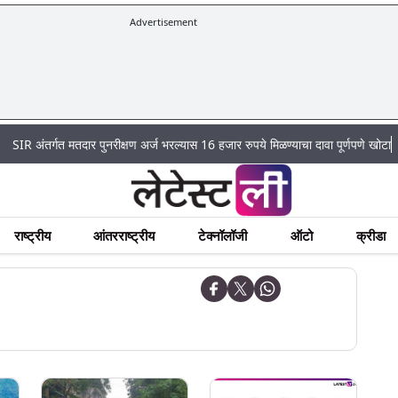
Advertisement
|
गत मतदार पुनरीक्षण अर्ज भरल्यास 16 हजार रुपये मिळण्याचा दावा पूर्णपणे खोटा
Mumbai 
राष्ट्रीय
आंतरराष्ट्रीय
टेक्नॉलॉजी
ऑटो
क्रीडा