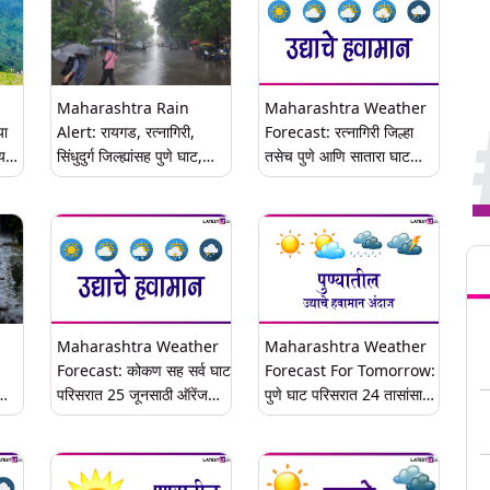
Maharashtra Rain
Maharashtra Weather
या
Alert: रायगड, रत्नागिरी,
Forecast: रत्नागिरी जिल्हा
ायगड
सिंधुदुर्ग जिल्ह्यांसह पुणे घाट,
तसेच पुणे आणि सातारा घाट
सातारा घाट, कोल्हापूर घाट
परिसरात हवामान खात्याचा ऑरेंज
परिसरांसाठी ऑरेंज अलर्ट जारी;
अलर्ट; पहा उद्याचा हवामान
मुसळधार पावसाची शक्यता
अंदाज
Tren
Maharashtra Weather
Maharashtra Weather
Forecast: कोकण सह सर्व घाट
Forecast For Tomorrow:
परिसरात 25 जूनसाठी ऑरेंज
पुणे घाट परिसरात 24 तासांसाठी
ा
अलर्ट
ऑरेंज अलर्ट; पहा उद्याचा हवामान
अंदाज