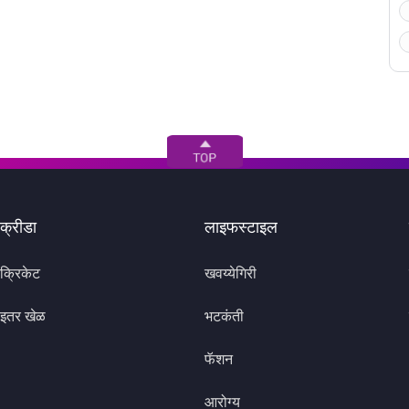
क्रीडा
लाइफस्टाइल
क्रिकेट
खवय्येगिरी
इतर खेळ
भटकंती
फॅशन
आरोग्य