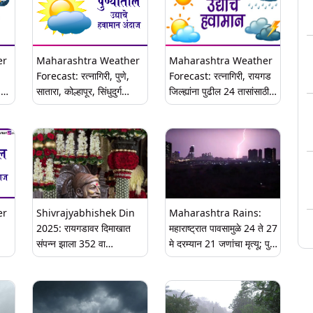
er
Maharashtra Weather
Maharashtra Weather
Forecast: रत्नागिरी, पुणे,
Forecast: रत्नागिरी, रायगड
,
सातारा, कोल्हापूर, सिंधुदुर्ग
जिल्ह्यांना पुढील 24 तासांसाठी
जिल्ह्यांना ऑरेंज अलर्ट
'रेड अलर्ट; पहा उद्याचा हवामान
ामान
अंदाज
er
Shivrajyabhishek Din
Maharashtra Rains:
2025: रायगडावर दिमाखात
महाराष्ट्रात पावसामुळे 24 ते 27
संपन्न झाला 352 वा
मे दरम्यान 21 जणांचा मृत्यू; पुणे,
शिवराज्याभिषेक दिन सोहळा
सातारा, कोल्हापूर, रायगड,
सिंधुदुर्ग, नवी मुंबई जिल्ह्यांना
सर्वाधिक फटका