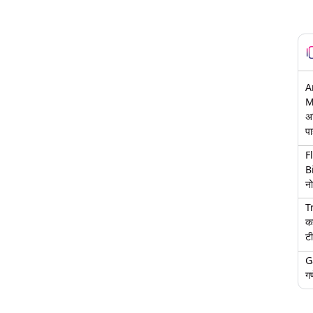
A
M
अ
पा
F
B
नो
T
क
टी
G
गण