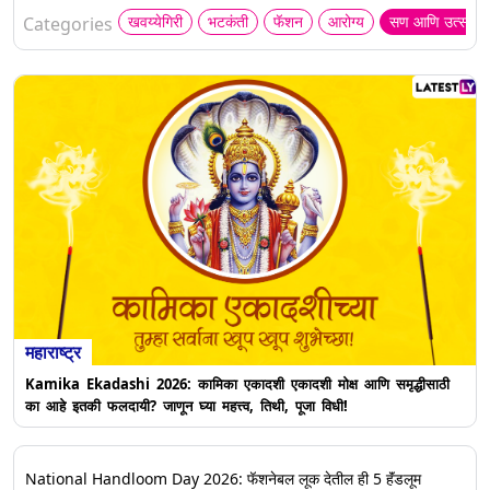
खवय्येगिरी
भटकंती
फॅशन
आरोग्य
सण आणि उत्सव
Categories
महाराष्ट्र
Kamika Ekadashi 2026: कामिका एकादशी एकादशी मोक्ष आणि समृद्धीसाठी
का आहे इतकी फलदायी? जाणून घ्या महत्त्व, तिथी, पूजा विधी!
National Handloom Day 2026: फॅशनेबल लूक देतील ही 5 हॅंडलूम