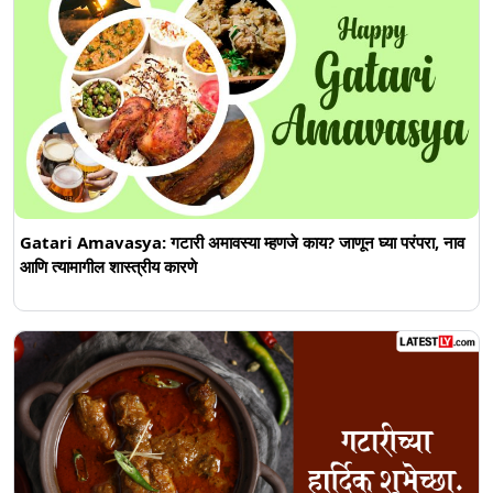
Gatari Amavasya: गटारी अमावस्या म्हणजे काय? जाणून घ्या परंपरा, नाव
आणि त्यामागील शास्त्रीय कारणे