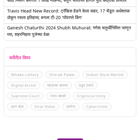
साठी निर्माण करणार 1 लाख नोकऱ्या; संपूर्ण भारतभर होणार पूर्ती केंद्रांचा विस्तार
Travis Head New Record: ट्रॅव्हिस हेडने केला कहर, 17 चेंडूत अर्धशतक
ठोकून रचला इतिहास; बनला टी-20 'पॉवरप्ले किंग'
Ganesh Chaturthi 2024 Shubh Muhurat: गणेश चतुर्थीनिमित्त जाणून
घ्या, शहरनिहाय पूजेच्या वेळा
चर्चेतील विषय
Mhada Lottery
Sharad Pawar
Indian Stock Market
Digital Arrest
म्हाडाच्या बातम्या
उद्धव ठाकरे
Supreme Court
नवरा बायको
Cryptocurrency
इतर खेळ
Viral Video
आरोग्य
Cybercrime