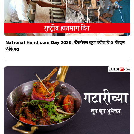
National Handloom Day 2026: फॅशनेबल लूक देतील ही 5 हॅंडलूम
फॅब्रिक्स