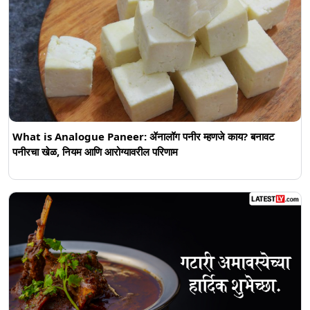
What is Analogue Paneer: ॲनालॉग पनीर म्हणजे काय? बनावट
पनीरचा खेळ, नियम आणि आरोग्यावरील परिणाम