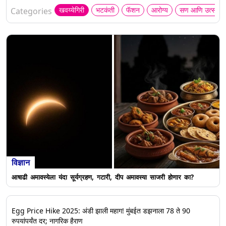
खवय्येगिरी
भटकंती
फॅशन
आरोग्य
सण आणि उत्सव
Categories
विज्ञान
आषाढी अमावस्येला यंदा सूर्यग्रहण, गटारी, दीप अमावस्या साजरी होणार का?
Egg Price Hike 2025: अंडी झाली महाग! मुंबईत डझनाला 78 ते 90
रुपयांपर्यंत दर; नागरिक हैराण