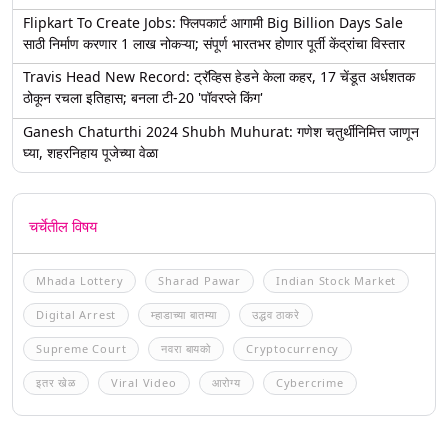
Flipkart To Create Jobs: फ्लिपकार्ट आगामी Big Billion Days Sale
साठी निर्माण करणार 1 लाख नोकऱ्या; संपूर्ण भारतभर होणार पूर्ती केंद्रांचा विस्तार
Travis Head New Record: ट्रॅव्हिस हेडने केला कहर, 17 चेंडूत अर्धशतक
ठोकून रचला इतिहास; बनला टी-20 'पॉवरप्ले किंग'
Ganesh Chaturthi 2024 Shubh Muhurat: गणेश चतुर्थीनिमित्त जाणून
घ्या, शहरनिहाय पूजेच्या वेळा
चर्चेतील विषय
Mhada Lottery
Sharad Pawar
Indian Stock Market
Digital Arrest
म्हाडाच्या बातम्या
उद्धव ठाकरे
Supreme Court
नवरा बायको
Cryptocurrency
इतर खेळ
Viral Video
आरोग्य
Cybercrime