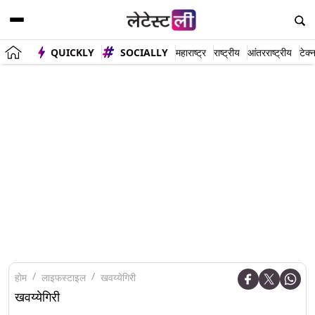
QUICKLY
SOCIALLY
महाराष्ट्र
राष्ट्रीय
आंतरराष्ट्रीय
टेक्
होम
लाइफस्टाइल
खवय्येगिरी
खवय्येगिरी