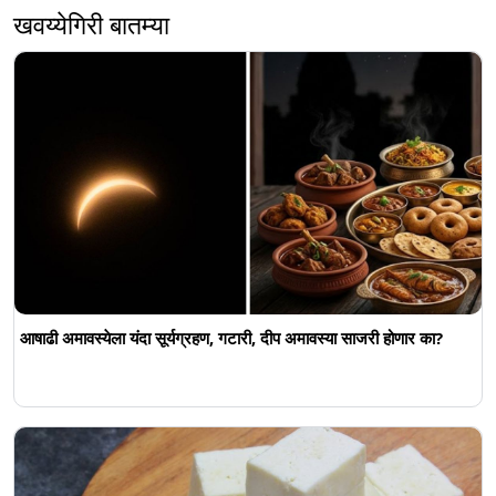
खवय्येगिरी बातम्या
आषाढी अमावस्येला यंदा सूर्यग्रहण, गटारी, दीप अमावस्या साजरी होणार का?