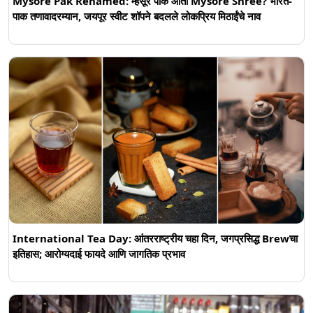
Mysore Pak Renamed: म्हैसूर पाक आता Mysore Shree? भारत-
पाक तणावादरम्यान, जयपूर स्वीट शॉपने बदलले लोकप्रिय मिठाईंचे नाव
International Tea Day: आंतरराष्ट्रीय चहा दिन, जगप्रसिद्ध Brewचा
इतिहास; आरोग्यदाई फायदे आणि जागतिक प्रभाव