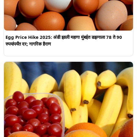
Egg Price Hike 2025: अंडी झाली महाग! मुंबईत डझनाला 78 ते 90
रुपयांपर्यंत दर; नागरिक हैराण