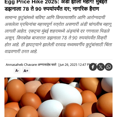
Egg Price Hike 2025: अंडी झाली महाग! मुंबईत
डझनाला 78 ते 90 रुपयांपर्यंत दर; नागरिक हैराण
सामान्य कुटुंबांमध्ये चविष्ट आणि किफायतशीर आणि आरोग्यदायी
असलेला प्रथिनांचा महत्त्वपूर्ण स्त्रोत असणारी अंडी चांगलीच महागू
लागली आहेत. एकट्या मुंबई शहरामध्ये अंड्यांचे दर गगनाला भिडले
असून, किरकोळ बाजारात डझनाला 78 ते 90 रुपयांपर्यंत विक्री
होत आहे. ही झपाट्याने झालेली दरवाढ मध्यमवर्गीय कुटुंबांसाठी चिंता
वाढवणारी ठरत आहे.
Annasaheb Chavare अण्णासाहेब चवरे
|
Jun 26, 2025 12:47 PM IST
A+
A-