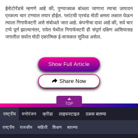
ईमोटोरॅडचे म्हणणे आहे की, पुण्याजवळ बांधला जाणारा त्याचा उत्पादन
प्रकल्प चार टप्प्यात तयार होईल. प्लांटची प्रचंड मोठी क्षमता लक्षात घेऊन
त्याला गिगाफॅक्टरी असे संबोधले जात आहे. कंपनीचा दावा आहे की, सर्व चार
टप्पे पूर्ण झाल्यानंतर, रावेत येथील गिगाफॅक्टरी ही संपूर्ण दक्षिण आशियासह
जगातील सर्वात मोठी एकात्मिक ई-सायकल सुविधा असेल.
Show Full Article
Share Now
राष्ट्रीय
मनोरंजन
क्रीडा
लाइफस्टाइल
ठळक बातम्या
राष्ट्रीय
राजकीय
माहिती
शिक्षण
बातम्या
कंपनी स्वतः या प्लांटमध्ये ई-सायकलमध्ये वापरले जाणारे अनेक सुटे भाग
तयार करणार आहे. कंपनीने प्लांटमध्ये स्वतःच बॅटरी, मोटर्स, डिस्प्ले आणि