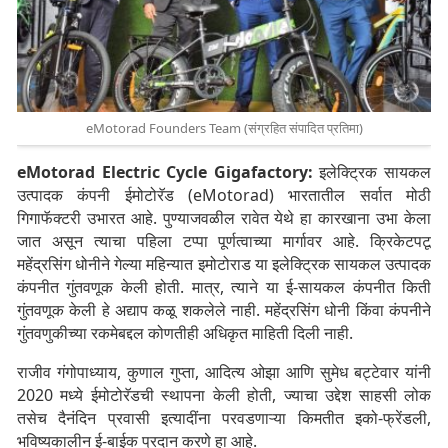
eMotorad Founders Team (संग्रहित संपादित प्रतिमा)
eMotorad Electric Cycle Gigafactory:
इलेक्ट्रिक सायकल
उत्पादक कंपनी ईमोटोरॅड (eMotorad) भारतातील सर्वात मोठी
गिगाफॅक्टरी उभारत आहे. पुण्याजवळील रावेत येथे हा कारखाना उभा केला
जात असून त्याचा पहिला टप्पा पूर्णत्वाच्या मार्गावर आहे. क्रिकेटपटू
महेंद्रसिंग धोनीने गेल्या महिन्यात इमोटोराड या इलेक्ट्रिक सायकल उत्पादक
कंपनीत गुंतवणूक केली होती. मात्र, त्याने या ई-सायकल कंपनीत किती
गुंतवणूक केली हे अद्याप कळू शकलेले नाही. महेंद्रसिंग धोनी किंवा कंपनीने
गुंतवणुकीच्या रकमेबद्दल कोणतीही अधिकृत माहिती दिली नाही.
राजीव गंगोपाध्याय, कुणाल गुप्ता, आदित्य ओझा आणि सुमेध बट्टेवार यांनी
2020 मध्ये ईमोटोरॅडची स्थापना केली होती, ज्याचा उद्देश साहसी लोक
तसेच दैनंदिन प्रवासी इत्यादींना परवडणाऱ्या किमतीत इको-फ्रेंडली,
भविष्यकालीन ई-बाईक प्रदान करणे हा आहे.