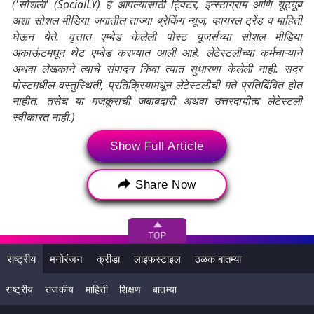
('सोशली' (SocialLY) हे आपल्यासाठी ट्विटर, इन्स्टाग्राम आणि यूट्यूब
अशा सोशल मीडिया जगातील ताज्या ब्रेकिंग न्यूज, व्हायरल ट्रेंड व माहिती
घेऊन येते. वृत्तात एम्बेड केलेली पोस्ट यूजर्सच्या सोशल मीडिया
अकाऊंटमधून थेट एम्बेड करण्यात आली आहे. लेटेस्टलीच्या कर्मचाऱ्याने
अथवा लेखकाने त्याचे संपादन किंवा त्यात सुधारणा केलेली नाही. सदर
पोस्टमधील वस्तुस्थिती, प्रतिक्रियामधून लेटेस्टलीची मते प्रतिबिंबित होत
नाहीत. तसेच या मजकूराची जबाबदारी अथवा उत्तरदायीत्व लेटेस्टली
स्वीकारत नाही.)
Show Full Article
Tags:
Child injured by pitbull
Share Now
Delhi pitbull attack
dog owner arrested
Prem Nagar dog attack
child injured by pitbull
राष्ट्रीय
मनोरंजन
क्रीडा
लाइफस्टाइल
ठळक बातम्या
राष्ट्रीय
राजकीय
माहिती
शिक्षण
बातम्या