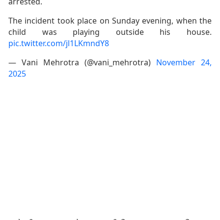
arrested.
The incident took place on Sunday evening, when the
child was playing outside his house.
pic.twitter.com/jl1LKmndY8
— Vani Mehrotra (@vani_mehrotra)
November 24,
2025