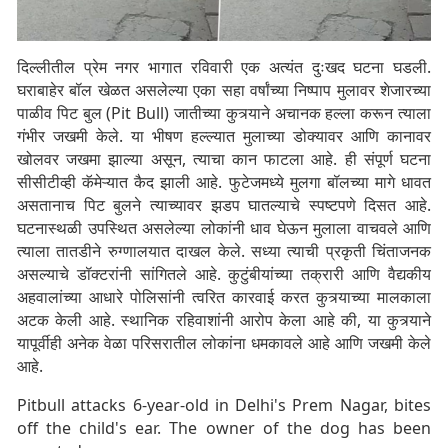
दिल्लीतील प्रेम नगर भागात रविवारी एक अत्यंत दुःखद घटना घडली.
घराबाहेर बॉल खेळत असलेल्या एका सहा वर्षांच्या निष्पाप मुलावर शेजारच्या
पाळीव पिट बुल (Pit Bull) जातीच्या कुत्र्याने अचानक हल्ला करून त्याला
गंभीर जखमी केले. या भीषण हल्ल्यात मुलाच्या डोक्यावर आणि कानावर
खोलवर जखमा झाल्या असून, त्याचा कान फाटला आहे. ही संपूर्ण घटना
सीसीटीव्ही कॅमेऱ्यात कैद झाली आहे. फुटेजमध्ये मुलगा बॉलच्या मागे धावत
असतानाच पिट बुलने त्याच्यावर झडप घातल्याचे स्पष्टपणे दिसत आहे.
घटनास्थळी उपस्थित असलेल्या लोकांनी धाव घेऊन मुलाला वाचवले आणि
त्याला तातडीने रुग्णालयात दाखल केले. सध्या त्याची प्रकृती चिंताजनक
असल्याचे डॉक्टरांनी सांगितले आहे. कुटुंबीयांच्या तक्रारी आणि वैद्यकीय
अहवालांच्या आधारे पोलिसांनी त्वरित कारवाई करत कुत्र्याच्या मालकाला
अटक केली आहे. स्थानिक रहिवाशांनी आरोप केला आहे की, या कुत्र्याने
यापूर्वीही अनेक वेळा परिसरातील लोकांना धमकावले आहे आणि जखमी केले
आहे.
Pitbull attacks 6-year-old in Delhi's Prem Nagar, bites
off the child's ear. The owner of the dog has been