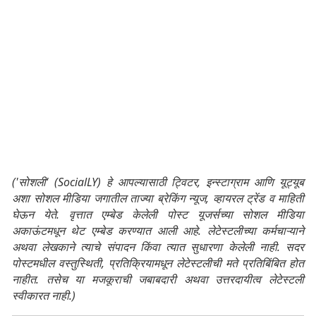
('सोशली' (SocialLY) हे आपल्यासाठी ट्विटर, इन्स्टाग्राम आणि यूट्यूब
अशा सोशल मीडिया जगातील ताज्या ब्रेकिंग न्यूज, व्हायरल ट्रेंड व माहिती
घेऊन येते. वृत्तात एम्बेड केलेली पोस्ट यूजर्सच्या सोशल मीडिया
अकाऊंटमधून थेट एम्बेड करण्यात आली आहे. लेटेस्टलीच्या कर्मचाऱ्याने
अथवा लेखकाने त्याचे संपादन किंवा त्यात सुधारणा केलेली नाही. सदर
पोस्टमधील वस्तुस्थिती, प्रतिक्रियामधून लेटेस्टलीची मते प्रतिबिंबित होत
नाहीत. तसेच या मजकूराची जबाबदारी अथवा उत्तरदायीत्व लेटेस्टली
स्वीकारत नाही.)