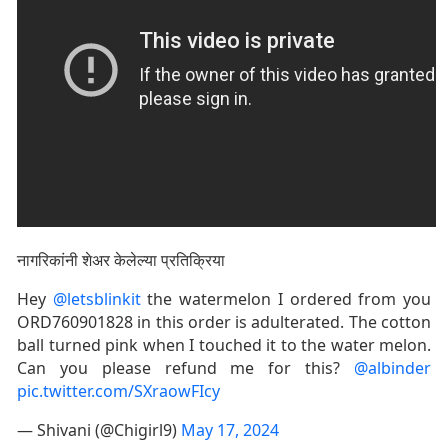
नागरिकांनी शेअर केलेल्या प्रतिक्रिया
Hey
@letsblinkit
the watermelon I ordered from you
ORD760901828 in this order is adulterated. The cotton
ball turned pink when I touched it to the water melon.
Can you please refund me for this?
@albinder
pic.twitter.com/SXraowFIcy
— Shivani (@Chigirl9)
May 17, 2024