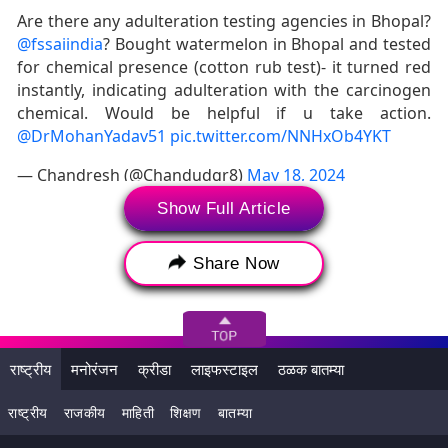
Are there any adulteration testing agencies in Bhopal?
@fssaiindia
? Bought watermelon in Bhopal and tested
for chemical presence (cotton rub test)- it turned red
instantly, indicating adulteration with the carcinogen
chemical. Would be helpful if u take action.
@DrMohanYadav51
pic.twitter.com/NNHxOb4YKT
— Chandresh (@Chandudgr8)
May 18, 2024
Show Full Article
This morning I bought a watermelon and read this
news while scrolling through Twitter. Then I cut the
watermelon and rubbed cotton on it and it turned red.
Share Now
Is this watermelon made using chemicals?
pic.twitter.com/D7IEhbBY6H
— Rahul | Data & Tech (@yesrahulkr)
May 18, 2024
राष्ट्रीय
मनोरंजन
क्रीडा
लाइफस्टाइल
ठळक बातम्या
राष्ट्रीय
राजकीय
माहिती
शिक्षण
बातम्या