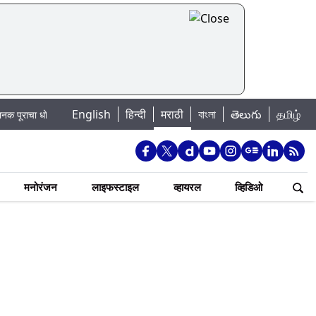
English
हिन्दी
मराठी
বাংলা
తెలుగు
தமிழ்
का: खडकवासला धरणातून मुठानदी पात्रात विसर्ग सुरु; नागरिकांना नदीपात्रात न उतरण्याच
मनोरंजन
लाइफस्टाइल
व्हायरल
व्हिडिओ