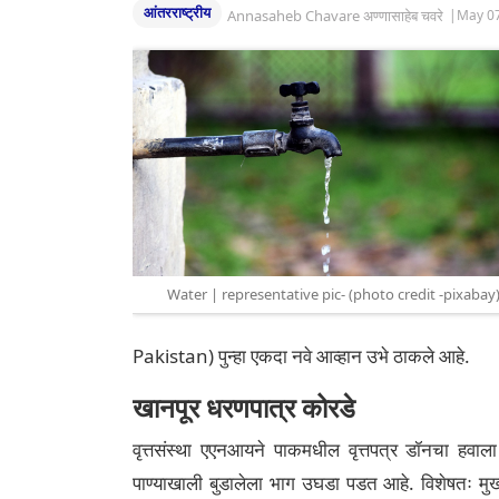
आंतरराष्ट्रीय
Annasaheb Chavare अण्णासाहेब चवरे
|
May 07
Water | representative pic- (photo credit -pixabay
Pakistan) पुन्हा एकदा नवे आव्हान उभे ठाकले आहे.
खानपूर धरणपात्र कोरडे
वृत्तसंस्था एएनआयने पाकमधील वृत्तपत्र डॉनचा हवाला द
पाण्याखाली बुडालेला भाग उघडा पडत आहे. विशेषतः मु