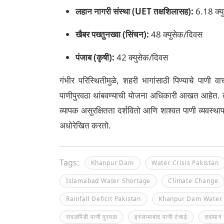
लहान नागरी संस्था (UET तक्षशिलासह):
6.18 क्य
खैबर पख्तुनख्वा (सिंचन):
48 क्युसेक/दिवस
पंजाब (कृषी):
42 क्युसेक/दिवस
गंभीर परिस्थितीमुळे, शहरी भागांसाठी पिण्याचे पाणी
पाणीपुरवठा थांबवण्याची योजना अधिकारी आखत आहेत. तज्
व्यापक असुरक्षितता दर्शवितो आणि शाश्वत पाणी व्यवस्थ
अधोरेखित करतो.
Tags:
Khanpur Dam
Water Crisis Pakistan
Islamabad Water Shortage
Climate Change
Rainfall Deficit Pakistan
Khanpur Dam Water 
रावळपिंडी पाणी पुरवठा
इस्लामाबाद पाणी टंचाई
हवामान