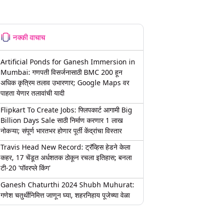
नक्की वाचाच
Artificial Ponds for Ganesh Immersion in
Mumbai: गणपती विसर्जनासाठी BMC 200 हून
अधिक कृत्रिम तलाव उभारणार; Google Maps वर
पाहता येणार तलावांची यादी
Flipkart To Create Jobs: फ्लिपकार्ट आगामी Big
Billion Days Sale साठी निर्माण करणार 1 लाख
नोकऱ्या; संपूर्ण भारतभर होणार पूर्ती केंद्रांचा विस्तार
Travis Head New Record: ट्रॅव्हिस हेडने केला
कहर, 17 चेंडूत अर्धशतक ठोकून रचला इतिहास; बनला
टी-20 'पॉवरप्ले किंग'
Ganesh Chaturthi 2024 Shubh Muhurat:
गणेश चतुर्थीनिमित्त जाणून घ्या, शहरनिहाय पूजेच्या वेळा