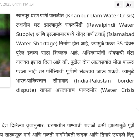
A+
, 2025 04:41 PM IST
A-
खानपूर धरण पाणी पातळीत (Khanpur Dam Water Crisis)
लक्षणीय घट झाल्यामुळे रावळपिंडी (Rawalpindi Water
Supply) आणि इस्लामाबादमध्ये तीव्र पाणीटंचाई (Islamabad
Water Shortage) निर्माण होत आहे, ज्यामुळे फक्त 35 दिवस
पुरेल इतका साठा शिल्लक आहे. अधिकाऱ्यांनी धोक्याची घंटा
वाजवत इशारा दिला आहे की, पुढील दोन आठवड्यांत मोठा पाऊस
पडला नाही तर परिस्थिती पूर्णपणे संकटात जाऊ शकते. त्यामुळे
भारत-पाकिस्तान सीमावाद (India-Pakistan border
)
dispute) तापला असतानाच पाकसमोर (Water Crisis
ेत दिलेल्या वृत्तानुसार, धरणातील पाण्याची पातळी कमी झाल्यामुळे पूर्वी
ख्य साठवणूक मार्ग आणि गळती मार्गांभोवती खडक आणि ढिगारे उघडले दिसू