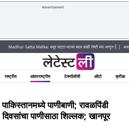
Advertisement
|
r Satta Matka: मधूर सट्टा मटका बद्दल काही गोष्टी घ्या जाणून !
अचानक पूराचा धो
राष्ट्रीय
आंतरराष्ट्रीय
टेक्नॉलॉजी
ऑटो
क्रीडा
िस्तानमध्ये पाणीबाणी; रावळपिंडी
दिवसांचा पाणीसाठा शिल्लक; खानपूर