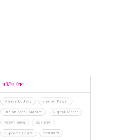
चर्चेतील विषय
Mhada Lottery
Sharad Pawar
Indian Stock Market
Digital Arrest
म्हाडाच्या बातम्या
उद्धव ठाकरे
Supreme Court
नवरा बायको