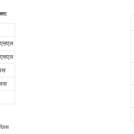
्ता:
मएसएल
मएसएल
िवस
िवस
/दिवस