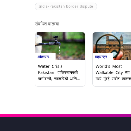
India-Pakistan border dispute
संबंधित बातम्या
आंतरराष्ट्रीय
महाराष्ट्र
Water Crisis
World's Most
Pakistan: पाकिस्तानमध्ये
Walkable City च्या 
पाणीबाणी; रावळपिंडी आणि
मध्ये मुंबई सर्वात खालच्
इस्लामाबादसाठी फक्त 35
दहा शहरांमध्ये; अभ्यासा
दिवसांचा पाणीसाठा शिल्लक;
समोर आला निष्कर्ष
खानपूर धरण जलसंकटात