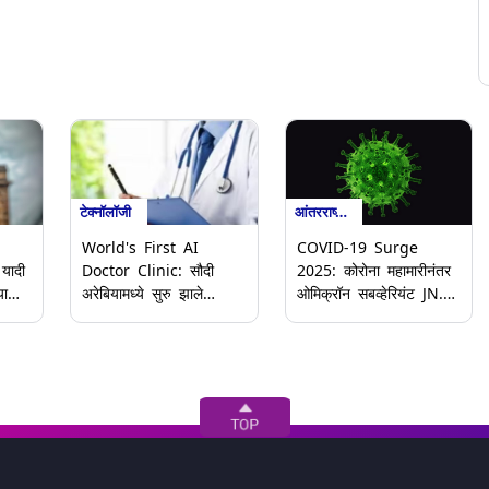
टेक्नॉलॉजी
आंतरराष्ट्रीय
World's First AI
COVID-19 Surge
यादी
Doctor Clinic: सौदी
2025: कोरोना महामारीनंतर
या
अरेबियामध्ये सुरु झाले
ओमिक्रॉन सबव्हेरियंट JN.1
तून
जगातील पहिले एआय डॉक्टर
संसर्गात वाढ, अशिया खंडात
क्लिनिक; जाणून घ्या कसे
चिंतेचे वातावरण
करते कार्य आणि प्रक्रिया