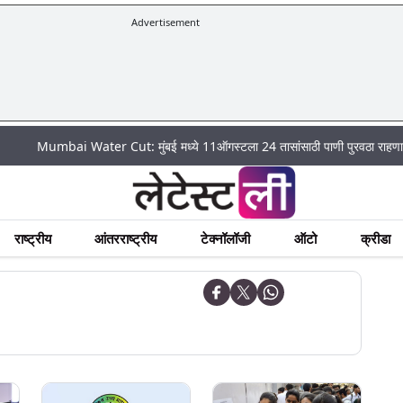
Advertisement
mbai Water Cut: मुंबई मध्ये 11ऑगस्टला 24 तासांसाठी पाणी पुरवठा राहणार बंद; पहा क
राष्ट्रीय
आंतरराष्ट्रीय
टेक्नॉलॉजी
ऑटो
क्रीडा