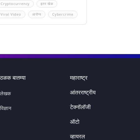
Cryptocurrency
इतर खेळ
Viral Video
आरोग्य
Cybercrime
ठळक बातम्या
महाराष्ट्र
आंतरराष्ट्रीय
लेखक
टेक्नॉलॉजी
विज्ञान
ऑटो
व्हायरल