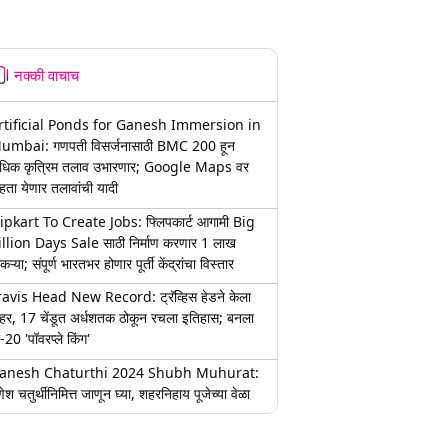
नक्की वाचाच
rtificial Ponds for Ganesh Immersion in
umbai: गणपती विसर्जनासाठी BMC 200 हून
धिक कृत्रिम तलाव उभारणार; Google Maps वर
हता येणार तलावांची यादी
lipkart To Create Jobs: फ्लिपकार्ट आगामी Big
illion Days Sale साठी निर्माण करणार 1 लाख
कऱ्या; संपूर्ण भारतभर होणार पूर्ती केंद्रांचा विस्तार
ravis Head New Record: ट्रॅव्हिस हेडने केला
हर, 17 चेंडूत अर्धशतक ठोकून रचला इतिहास; बनला
-20 'पॉवरप्ले किंग'
anesh Chaturthi 2024 Shubh Muhurat:
ेश चतुर्थीनिमित्त जाणून घ्या, शहरनिहाय पूजेच्या वेळा