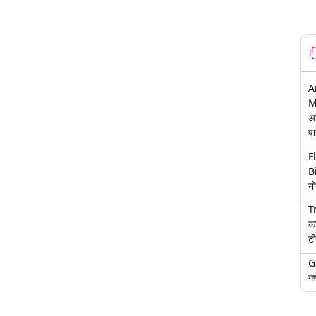
A
M
अ
पा
F
B
नो
T
क
टी
G
गण