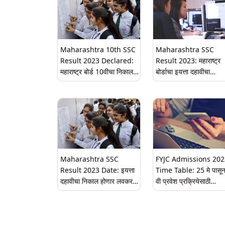
Maharashtra 10th SSC
Maharashtra SSC
Result 2023 Declared:
Result 2023: महाराष्ट्र
महाराष्ट्र बोर्ड 10वीचा निकाल
बोर्डाचा इयत्ता दहावीचा
जाहीर; 'mahresult.nic
विभागनिहाय निकाल, टक्केवा
आणि
घ्या जाणून
ssc.mahresults.org.in
वर पाहता येणार मार्क्स
Maharashtra SSC
FYJC Admissions 202
Result 2023 Date: इयत्ता
Time Table: 25 मे पासू
दहावीचा निकाल होणार लवकरच
वी प्रवेश प्रक्रियेसाठी
जाहीर, स्कोअरकार्ड कसे पाहाल?
ऑनलाईन रजिस्ट्रेशनका हो
घ्या जाणून
सुरूवात; SSC निकालाची
उत्सुकता शिगेला