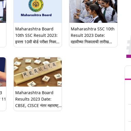
Maharashtra Board
Maharashtra SSC 10th
10th SSC Result 2023:
Result 2023 Date:
इयत्ता 10वी बोर्ड परीक्षा निकाल
दहावीच्या निकालाची तारीख
रीत
आज, mahahsscboard.in
ठरली; निकाल लागायला काही
आणि mahresult.nic.in वर
तास बाकी
आसन क्रमांक आणि नावावरुन
Tren
ऑनलाइन पाहा, डाऊनलोड करा
रिजल्ट
3
Maharashtra Board
न 11
Results 2023 Date:
CBSE, CISCE नंतर महाराष्ट्र
णार
बोर्डच्या HSC, SSC च्या
निकालाची प्रक्रिया अंतिम
टप्प्यात; मे अखेरीस बारावीचा