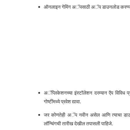
ऑनलाइन गेमिंग अॅपसाठी अॅप डाउनलोड करण्यापूर्व
अॅप्लिकेशनच्या इंस्टॉलेशन दरम्यान ऍप विविध प
गोष्टींमध्ये प्रवेश द्यावा.
जर कोणतेही अॅप नवीन असेल आणि त्याचा डाउनलो
लॉन्चिंगची तारीख देखील तपासली पाहिजे.