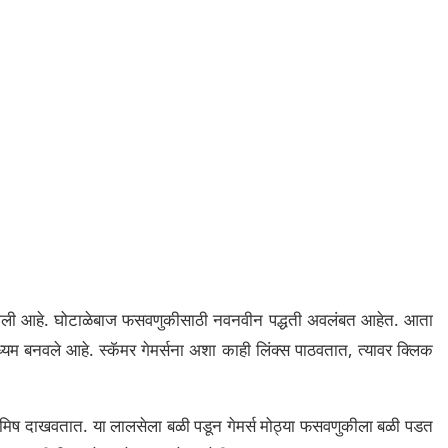
े वाढ झाली आहे. घोटाळेबाज फसवणुकीसाठी नवनवीन पद्धती अवलंबत आहेत. आता
म बनवले आहे. स्कॅमर गेमर्सना अशा काही लिंक्स पाठवतात, त्यावर क्लिक
आमिष दाखवतात. या लालसेला बळी पडून गेमर्स मोठ्या फसवणुकीला बळी पडत