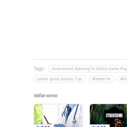
Tags:
Government Warning To Online Game Pla
online game players Tips
ऑनलाइन गेम
ऑनला
संबंधित बातम्या