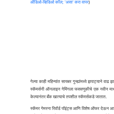
ऑडिओ-व्हिडिओ कॉल; 'असा' करा वापर
)
गेल्या काही महिन्यांत सायबर गुन्ह्यांमध्ये झपाट्यान
स्कॅमर्सनी ऑनलाइन गेमिंगला फसवणुकीचे एक नवीन माध्य
केल्यानंतर बँक खात्याचे तपशील स्कॅमर्सकडे जातात.
स्कॅमर गेमरना रिवॉर्ड पॉइंट्स आणि विशेष ऑफर देऊन 