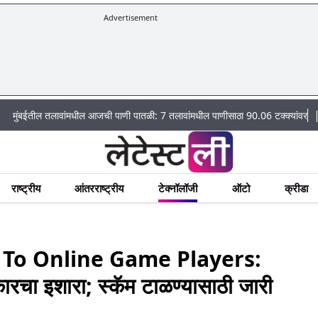
Advertisement
|
तलावांमधील आजची पाणी पातळी: 7 तलावांमधील पाणीसाठा 90.06 टक्क्यांवर
पिंपरीत विषा
राष्ट्रीय
आंतरराष्ट्रीय
टेक्नॉलॉजी
ऑटो
क्रीडा
To Online Game Players:
रचा इशारा; स्कॅम टाळण्यासाठी जारी