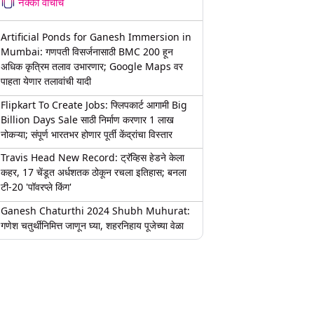
नक्की वाचाच
Artificial Ponds for Ganesh Immersion in
Mumbai: गणपती विसर्जनासाठी BMC 200 हून
अधिक कृत्रिम तलाव उभारणार; Google Maps वर
पाहता येणार तलावांची यादी
Flipkart To Create Jobs: फ्लिपकार्ट आगामी Big
Billion Days Sale साठी निर्माण करणार 1 लाख
नोकऱ्या; संपूर्ण भारतभर होणार पूर्ती केंद्रांचा विस्तार
Travis Head New Record: ट्रॅव्हिस हेडने केला
कहर, 17 चेंडूत अर्धशतक ठोकून रचला इतिहास; बनला
टी-20 'पॉवरप्ले किंग'
Ganesh Chaturthi 2024 Shubh Muhurat:
गणेश चतुर्थीनिमित्त जाणून घ्या, शहरनिहाय पूजेच्या वेळा