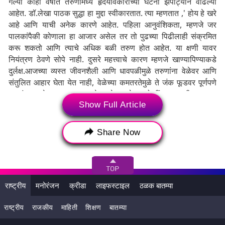
गेल्या काही वर्षांत तरुणांमध्ये हृदयविकाराच्या घटना झपाट्याने वाढल्या
आहेत. डॉ.लेखा पाठक सुद्धा हा मुद्दा स्वीकारतात. त्या म्हणतात ,' होय हे खरे
आहे आणि याची अनेक कारणे आहेत. पहिला आनुवंशिकता, म्हणजे जर
पालकांपैकी कोणाला हा आजार असेल तर तो पुढच्या पिढीलाही संक्रमित
करू शकतो आणि त्याचे अधिक बळी तरुण होत आहेत. या क्षणी यावर
नियंत्रण ठेवणे सोपे नाही. दुसरे महत्त्वाचे कारण म्हणजे खाण्यापिण्याकडे
दुर्लक्ष.आजच्या व्यस्त जीवनशैली आणि धावपळीमुळे तरुणांना वेळेवर आणि
संतुलित आहार घेता येत नाही, वेळेच्या कमतरतेमुळे ते जंक फूडवर पूर्णपणे
अवलंबून आहेत. त्याच्या फूड प्लेटमध्ये तळलेल्या गोष्टींसह चायनीज फूडचा
Show Full Article
समावेश आहे, ज्यामुळे शरीरातील कॅलरीजचे प्रमाण वाढते आणि त्याचा थेट
परिणाम रक्तवाहिन्यांवर होतो. यामुळे लहान वयातच तरुण रक्तदाबाचे बळी
ठरतात.
Share Now
डॉ. पाठक पुढे स्पष्ट करतात, आजच्या तरुणांना व्यस्त वेळापत्रकामुळे पुरेशी
झोप घेता येत नाही. हे हृदयविकाराचे प्रमुख कारण देखील बनू शकते. पुरेशी
झोप न घेतल्याने डोकेदुखी, राग, एकाग्र होण्यास असमर्थता यासारख्या
समस्या उद्भवू शकतात. बराच काळ या स्थितीत राहिल्याने हृदयावर परिणाम
राष्ट्रीय
मनोरंजन
क्रीडा
लाइफस्टाइल
ठळक बातम्या
होतो. निरोगी व्यक्तीला किमान 7-8 तास झोपावे लागते, तेही वेळेवर.
राष्ट्रीय
राजकीय
माहिती
शिक्षण
बातम्या