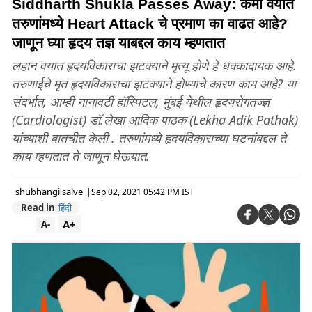
Siddharth Shukla Passes Away: कमी वयात
तरुणांमध्ये Heart Attack चे प्रमाण का वाढत आहे?
जाणून घ्या हृदय तज्ञ याबद्दल काय म्हणतात
लहान वयात हृदयविकाराचा झटक्याने मृत्यू होणे हे धक्कादायक आहे.
तरुणाईचे मृत हृदयविकाराचा झटक्याने होण्याचे कारण काय आहे? या
संदर्भात, आम्ही नानावटी हॉस्पिटल, मुंबई येथील हृदयरोगतज्ज्ञ
(Cardiologist) डॉ.लेखा आदिक पाठक (Lekha Adik Pathak)
यांच्याशी बातचीत केली . तरुणांमध्ये हृदयविकाराच्या घटनांबद्दल ते
काय म्हणतात ते जाणून घेऊयात.
shubhangi salve
|
Sep 02, 2021 05:42 PM IST
Read in
हिंदी
A+
A-