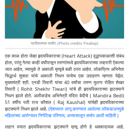
प्रतीकात्मक तस्वीर, (Photo credits: Pixabay)
एक काळ होता जेव्हा हृदयविकाराचा (Heart Attack) वृद्धापकाळाशी संबंध
होता, परंतु गेल्या काही वर्षांपासून तरुणांमध्ये हृदयविकाराच्या तक्रारी ऐकल्या
जात आहेत, ज्यामुळे ते अकाली मृत्यूचे बळी ठरत आहेत. लोकप्रिय अभिनेता
सिद्धार्थ शुक्ला यांचे अकाली निधन याचेच एक उदाहरण म्हणता येईल.
मुख्यमंत्री श्री. एनडी तिवारी यांचा 40 वर्षांचा तरुण मुलगा रोहित शेखर
तिवारी ( Rohit Shekhr Tiwari) यांचे ही हृदयविकाराच्या झटक्याने
निधन झाले होते. अलीकडेच अभिनेत्री मंदिरा बेदीचे ( Mandira Bedi)
51 वर्षीय पती राज कौशल ( Raj Kaushal) यांचेही हृदयविकाराच्या
झटक्याने निधन झाले आहे.
(देशभरात लागू करण्यात आलेल्या लॉकडाउनमुळे
महिलांच्या आरोग्यवर निगेटिव्ह परिणाम, अभ्यासातून समोर आली माहिती )
लहान वयात हृदयविकाराचा झटक्याने मृत्यू होणे हे धक्कादायक आहे.