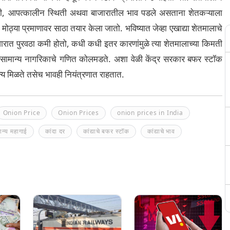
णी, आपत्कालीन स्थिती अथवा बाजारातील भाव पडले असताना शेतकऱ्याला
ठ्या प्रमाणावर साठा तयार केला जातो. भविष्यात जेव्हा एखाद्या शेतमालाचे
ाजारात पुरवठा कमी होतो, कधी कधी इतर कारणांमुळे त्या शेतमालाच्या किमती
वसामान्य नागरिकाचे गणित कोलमडते. अशा वेळी केंद्र सरकार बफर स्टॉक
न्य मिळते तसेच भावही नियंत्रणात राहतात.
Onion Price
Onion Prices
onion prices in India
ान्य महागाई
कांदा दर
कांद्याचे बफर स्टॉक
कांद्याचे भाव