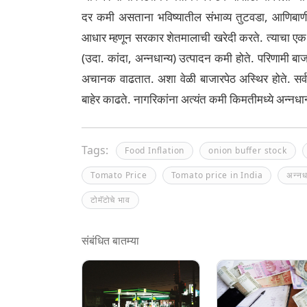
दर कमी असताना भविष्यातील संभाव्य तुटवडा, आणिबा
आधार म्हणून सरकार शेतमालाची खरेदी करते. त्याचा एक मो
(उदा. कांदा, अन्नधान्य) उत्पादन कमी होते. परिणामी ब
अचानक वाढतात. अशा वेळी बाजारपेठ अस्थिर होते. सर्
बाहेर काढते. नागरिकांना अत्यंत कमी किमतीमध्ये अन्नधा
Tags:
Food Inflation
onion buffer stock
Tomato Price
Tomato price in India
अन्नध
टोमॅटोचे भाव
संबंधित बातम्या