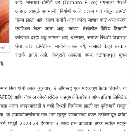
आहे. भारतात टोमॅटो दर (Tomato Price) गगनाला भिडले
आहेत. त्यामुळे पावभाजी, बिर्याणी आणि तत्सम पादार्थातून टोमॅटो
गायब झाला आहे. त्याच मार्गाने आता कांदा जाणार का? असा प्रश्न
उपस्थित केला जातो आहे. कारण, देशातील विविध ठिकाणी
कांद्याचा दरही चढू लागला आहे. दरम्यान, संभाव्य स्थिती विचारात
घेता कांदा टोमॅटोच्या मार्गाने जाऊ नये, यासाठी केंद्र सरकार
re)
सतर्क झाले आहे. केंद्राने आपल्या बफर स्टॉकमधून मुख्य
हे.
र सिंग यांनी काल (गुरुवार, 9 ऑगस्ट) एक महत्त्वपूर्ण बैठक घेतली. या
NAFED) आणि नॅशनल कोऑपरेटिव्ह कंझ्युमर्स फेडरेशन ऑफ इंडिया लिमिटेड
टवडा भरून काढण्यासाठी व तशी स्थिती निर्माणच झाली तर पूर्वतयारी म्हणून
. या उपाययोजनांचाच एक भाग म्हणून सरकारच्या बफर स्टॉकमधून कांदा
कारने यापूर्वी 2023-24 हंगामात 3 लाख टन कांद्याचा बफर स्टॉक म्हणून