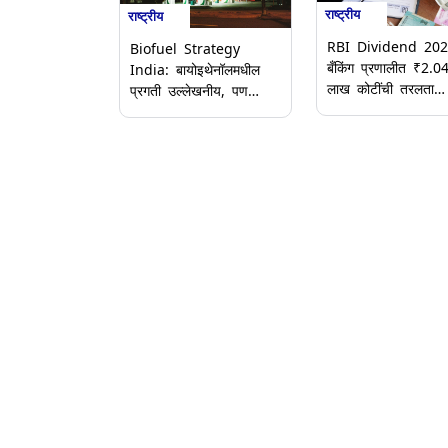
राष्ट्रीय
राष्ट्रीय
RBI Dividend 202
Biofuel Strategy
बँकिंग प्रणालीत ₹2.0
India: बायोइथेनॉलमधील
लाख कोटींची तरलता
प्रगती उल्लेखनीय, पण
शिल्लक, RBI च्या लाभा
बायो-CNG साठी धोरणात्मक
निर्णयापूर्वीच अपेक्षा वाढल
गतीची गरज