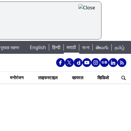
English
|
हिन्दी
मराठी
বাংলা
తెలుగు
தமிழ்
द; पहा कुठे असेल पाणी बंद
Madhur Satta Matka: मधूर सट्टा मटका बद्दल काही गोष
मनोरंजन
लाइफस्टाइल
व्हायरल
व्हिडिओ