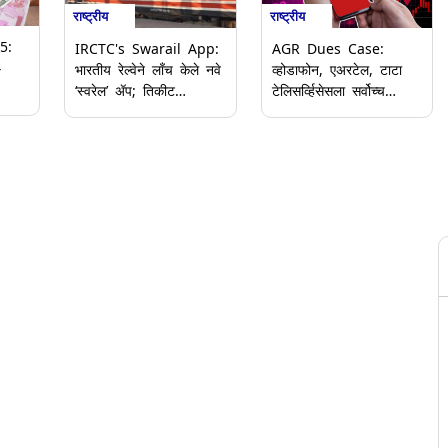
राष्ट्रीय
राष्ट्रीय
5:
IRCTC's Swarail App:
AGR Dues Case:
4
भारतीय रेल्वेने लाँच केले नवे
व्होडाफोन, एअरटेल, टाटा
‘स्वरेल’ ॲप; तिकीट
टेलिसर्व्हिसेसला सर्वोच्च
ंश
बुकिंगपासून ट्रेनमध्ये जेवण
न्यायालयाचा दणका; एजीआर
्या
ऑर्डर करण्यापर्यंत सर्व सेवा
थकबाकी माफीची याचिका
एकाच ठिकाणी उपलब्ध,
फेटाळली
जाणून घ्या सविस्तर