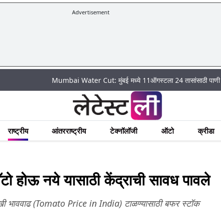
Advertisement
Mumbai Water Cut: मुंबई मध्ये 11ऑगस्टला 24 तासांसाठी पाणी पुरवठा राहणार बं
राष्ट्रीय
आंतरराष्ट्रीय
टेक्नॉलॉजी
ऑटो
क्रीडा
ो होऊ नये यासाठी केंद्राची सावध पावले
ारखी भाववाढ (Tomato Price in India) टाळण्यासाठी बफर स्टॉक