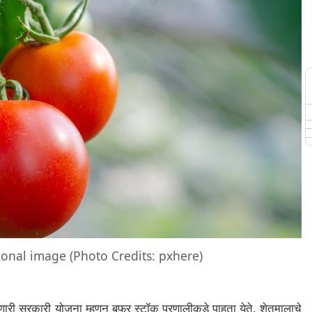
onal image (Photo Credits: pxhere)
ाणारी सरकारी योजना म्हणून बफर स्टॉक प्रणालीकडे पाहता येते. शेतमालाचे