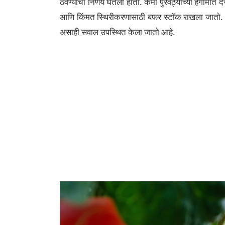
ठेवण्याचा निर्णय घेतला होता. कमी पुरवठ्याच्या हंगामात 
आणि किंमत स्थिरीकरणासाठी बफर स्टॉक राखला जातो. देशा
असाही सवाल उपस्थित केला जातो आहे.