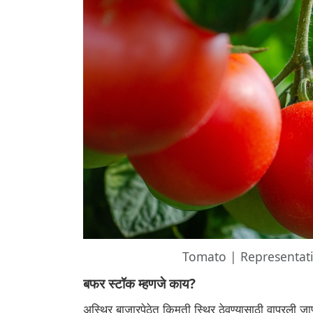
Tomato | Representati
बफर स्टॉक म्हणजे काय?
अस्थिर बाजारपेठेत किमती स्थिर ठेवण्यासाठी वापरली ज