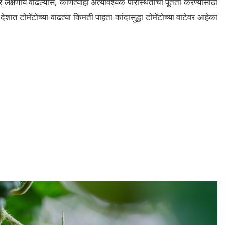
दर लक्षणीय वाढल्यास, कोणत्याही अत्यावश्यक परिस्थितीची पूर्तता करण्यासाठी
त टोमॅटोच्या वाढत्या किमती पाहता कांदासुद्धा टोमॅटोच्या वाटेवर आहेका