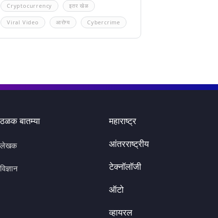
Cryptocurrency
इतर खेळ
Viral Video
आरोग्य
Cybercrime
ठळक बातम्या
महाराष्ट्र
आंतरराष्ट्रीय
लेखक
टेक्नॉलॉजी
विज्ञान
ऑटो
व्हायरल