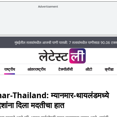
Advertisement
|
मुंबईतील तलावांमधील आजची पाणी पातळी: 7 तलावांमधील पाणीसाठा 90.06 टक्क्यांवर
पि
राष्ट्रीय
आंतरराष्ट्रीय
टेक्नॉलॉजी
ऑटो
क्रीडा
Thailand: म्यानमार-थायलंडमध्ये
 देशांना दिला मदतीचा हात