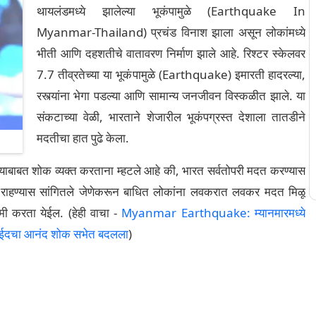
थायलंडमध्ये झालेल्या भूकंपामुळे (Earthquake In
Myanmar-Thailand) प्रचंड विनाश झाला असून लोकांमध्ये
भीती आणि दहशतीचे वातावरण निर्माण झाले आहे. रिश्टर स्केलवर
7.7 तीव्रतेच्या या भूकंपामुळे (Earthquake) इमारती हादरल्या,
रस्त्यांना भेगा पडल्या आणि सामान्य जनजीवन विस्कळीत झाले. या
संकटाच्या वेळी, भारताने शेजारील भूकंपग्रस्त देशाला तातडीने
मदतीचा हात पुढे केला.
ाबाबत शोक व्यक्त करताना म्हटले आहे की, भारत सर्वतोपरी मदत करण्यास
र्क राहण्यास सांगितले जेणेकरून बाधित लोकांना लवकरात लवकर मदत मिळू
 करता येईल. (हेही वाचा -
Myanmar Earthquake: म्यानमारमध्ये
्यू, ईदचा आनंद शोक सभेत बदलला
)