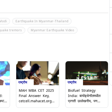
 Modi
Earthquake In Myanmar-Thailand
quake tremors
Myanmar Earthquake Video
राष्ट्रीय
राष्ट्रीय
MAH MBA CET 2025
Biofuel Strategy
d:
Final Answer Key,
India: बायोइथेनॉलमधील
ंकप!
cetcell.mahacet.org
प्रगती उल्लेखनीय, पण
वर जारी; 28 प्रश्नांसाठी
बायो-CNG साठी धोरणात्मक
ात
मिळणार ग्रेस मार्क
गतीची गरज