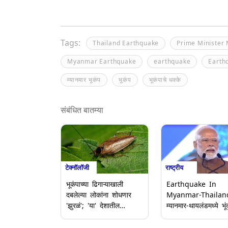
Tags:
Thailand Earthquake
Prime Minister
Myanmar Earthquake
earthquake
Earth
म्यानमार भूकंप
भूकंप
भूकंपाचे धक्के
संबंधित बातम्या
टेक्नॉलॉजी
राष्ट्रीय
भूकंपाच्या ढिगाऱ्याखाली
Earthquake In
दबलेल्या लोकांना शोधणार
Myanmar-Thailan
'झुरळं'; 'या' देशातील
म्यानमार-थायलंडमध्ये भू
तंत्रज्ञानाचा करण्यात येणार
पंतप्रधान मोदींनी दोन्ही
वापर
देशांना दिला मदतीचा ह