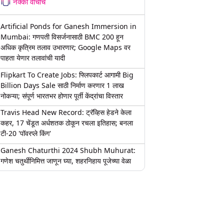
नक्की वाचाच
Artificial Ponds for Ganesh Immersion in
Mumbai: गणपती विसर्जनासाठी BMC 200 हून
अधिक कृत्रिम तलाव उभारणार; Google Maps वर
पाहता येणार तलावांची यादी
Flipkart To Create Jobs: फ्लिपकार्ट आगामी Big
Billion Days Sale साठी निर्माण करणार 1 लाख
नोकऱ्या; संपूर्ण भारतभर होणार पूर्ती केंद्रांचा विस्तार
Travis Head New Record: ट्रॅव्हिस हेडने केला
कहर, 17 चेंडूत अर्धशतक ठोकून रचला इतिहास; बनला
टी-20 'पॉवरप्ले किंग'
Ganesh Chaturthi 2024 Shubh Muhurat:
गणेश चतुर्थीनिमित्त जाणून घ्या, शहरनिहाय पूजेच्या वेळा