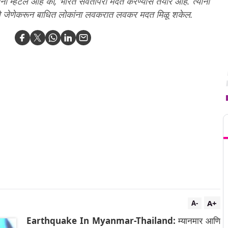
ाना म्हटले आहे की, भारत सर्वतोपरी मदत करण्यास तयार आहे. त्यांनी
गितले जेणेकरून बाधित लोकांना लवकरात लवकर मदत मिळू शकेल.
T
A+
A-
Earthquake In Myanmar-Thailand:
म्यानमार आणि