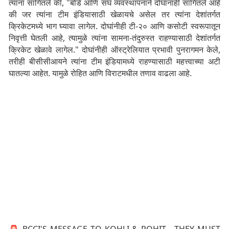
त्यांना सांगितले की, "बोर्ड आणि संघ व्यवस्थापनाने दोघांनाही सांगितले आहे
की जर त्यांना टीम इंडियासाठी खेळायचे असेल तर त्यांना देशांतर्गत
क्रिकेटमध्ये भाग घ्यावा लागेल. दोघांनीही टी-२० आणि कसोटी स्वरूपातून
निवृत्ती घेतली आहे, त्यामुळे त्यांना सामना-तंदुरुस्त राहण्यासाठी देशांतर्गत
क्रिकेट खेळावे लागेल." दोघांनीही ऑस्ट्रेलियात प्रभावी पुनरागमन केले,
तरीही बीसीसीआयने त्यांना टीम इंडियामध्ये राहण्यासाठी महत्त्वाच्या अटी
घातल्या आहेत. यामुळे रोहित आणि विराटमधील तणाव वाढला आहे.
🚨 BCCI'S MESSAGE TO KOHLI & ROHIT - THEY MUST