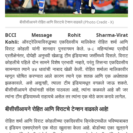
बीसीसीआयने रोहित आणि विराटचे टेन्शन वाढवले (Photo Credit - X)
BCCI Message Rohit Sharma-Virat
Kohli:
ऑस्ट्रेलियाविरुद्धच्या एकदिवसीय मालिकेत रोहित शर्मा आणि
विराट कोहली यांनी शानदार पुनरागमन केले. ७-८ महिन्यांच्या प्रदीर्घ
प्रतीक्षेनंतर, दोघेही अनुभवी खेळाडू टीम इंडियाच्या जर्सीमध्ये दिसले. विराट
कोहलीचे पहिले दोन सामने विशेष प्रभावी नव्हते, परंतु तिसऱ्या एकदिवसीय
सामन्यात त्याने ७४ धावांची नाबाद खेळी केली. रोहित शर्माला मालिकावीर
म्हणून घोषित करण्यात आले कारण त्याने एक शतक आणि एक अर्धशतक
झळकावले. असे असूनही, त्याला टीम इंडियामधून वगळले जाऊ शकते.
बीसीसीआयने दोघांनाही संदेश पाठवला आहे, त्यांना कळवले आहे की जर
त्यांना टीम इंडियामध्ये राहायचे असेल तर त्यांना एक मोठे काम करावे लागेल.
बीसीसीआयने रोहित आणि विराटचे टेन्शन वाढवले ​​आहे!
रोहित शर्मा आणि विराट कोहलीच्या एकदिवसीय क्रिकेटमधील भविष्याबाबत
द इंडियन एक्सप्रेसने एक मोठा खुलासा केला आहे. बोर्डाच्या एका सूत्राने