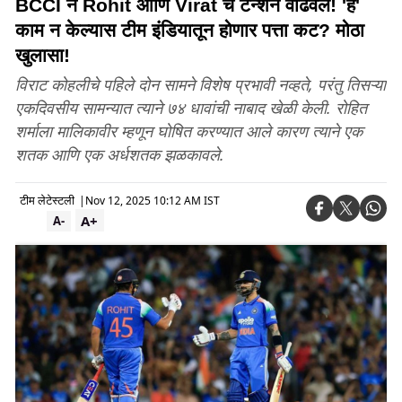
BCCI ने Rohit आणि Virat चे टेन्शन वाढवले! 'हे'
काम न केल्यास टीम इंडियातून होणार पत्ता कट? मोठा
खुलासा!
विराट कोहलीचे पहिले दोन सामने विशेष प्रभावी नव्हते, परंतु तिसऱ्या
एकदिवसीय सामन्यात त्याने ७४ धावांची नाबाद खेळी केली. रोहित
शर्माला मालिकावीर म्हणून घोषित करण्यात आले कारण त्याने एक
शतक आणि एक अर्धशतक झळकावले.
टीम लेटेस्टली
|
Nov 12, 2025 10:12 AM IST
A+
A-