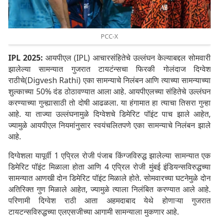
PCC-X
IPL 2025:
आयपीएल (IPL) आचारसंहितेचे उल्लंघन केल्याबद्दल सोमवारी
झालेल्या सामन्यात गुजरात टायटंन्सचा फिरकी गोलंदाज दिग्वेश
राठीचे(Digvesh Rathi) एका सामन्याचे निलंबन आणि त्याच्या सामन्याच्या
शुल्काच्या 50% दंड ठोठावण्यात आला आहे. आयपीएलच्या संहितेचे उल्लंघन
करण्याच्या गुन्ह्यासाठी तो दोषी आढळला. या हंगामात हा त्याचा तिसरा गुन्हा
आहे. या ताज्या उल्लंघनामुळे दिग्वेशचे डिमेरिट पॉइंट पाच झाले आहेत,
ज्यामुळे आयपीएल नियमांनुसार स्वयंचलितपणे एका सामन्याचे निलंबन झाले
आहे.
दिग्वेशला यापूर्वी 1 एप्रिल रोजी पंजाब किंग्जविरुद्ध झालेल्या सामन्यात एक
डिमेरिट पॉइंट मिळाला होता आणि 4 एप्रिल रोजी मुंबई इंडियन्सविरुद्धच्या
सामन्यात आणखी दोन डिमेरिट पॉइंट मिळाले होते. सोमवारच्या घटनेमुळे दोन
अतिरिक्त गुण मिळाले आहेत, ज्यामुळे त्याला निलंबित करण्यात आले आहे.
परिणामी दिग्वेश राठी आता अहमदाबाद येथे होणाऱ्या गुजरात
टायटन्सविरुद्धच्या एलएसजीच्या आगामी सामन्याला मुकणार आहे.