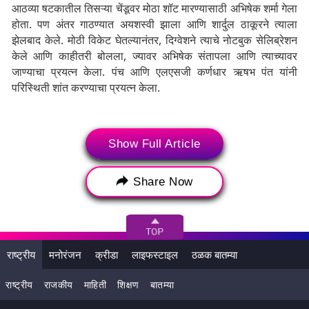
आठव्या षटकातील तिसऱ्या चेंडूवर मोठा शॉट मारण्यासाठी अभिषेक शर्मा गेला
होता. पण अंतर गाठण्यात अयशस्वी झाला आणि शार्दुल ठाकूरने त्याला
झेलबाद केले. मोठी विकेट घेतल्यानंतर, दिग्वेशने त्याचे नोटबुक सेलिब्रेशन
केले आणि काहीतरी बोलला, ज्यावर अभिषेक संतापला आणि त्याच्यावर
जाण्याचा प्रयत्न केला. पंच आणि एलएसजी कर्णधार ऋषभ पंत यांनी
परिस्थिती शांत करण्याचा प्रयत्न केला.
Show Full Article
Share Now
राष्ट्रीय
मनोरंजन
क्रीडा
लाइफस्टाइल
ठळक बातम्या
राष्ट्रीय
राजकीय
माहिती
शिक्षण
बातम्या