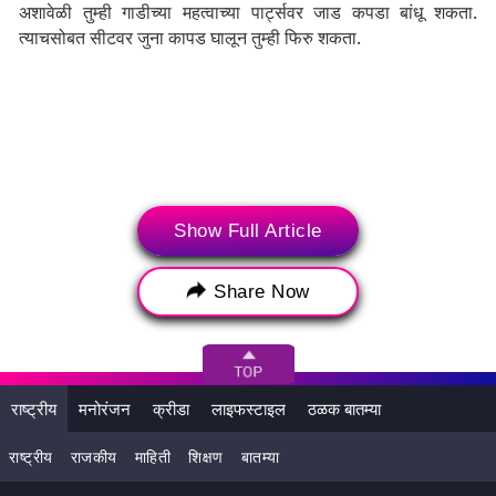
अशावेळी तुम्ही गाडीच्या महत्वाच्या पार्ट्सवर जाड कपडा बांधू शकता.
त्याचसोबत सीटवर जुना कापड घालून तुम्ही फिरु शकता.
Show Full Article
Share Now
राष्ट्रीय
मनोरंजन
क्रीडा
लाइफस्टाइल
ठळक बातम्या
Tags:
Holi
Holi Colors
How to protect your car from holi colors
होळी
राष्ट्रीय
राजकीय
माहिती
शिक्षण
बातम्या
होळीचे रंग
होळीच्या रंगापासून वाहनाचा बचाव