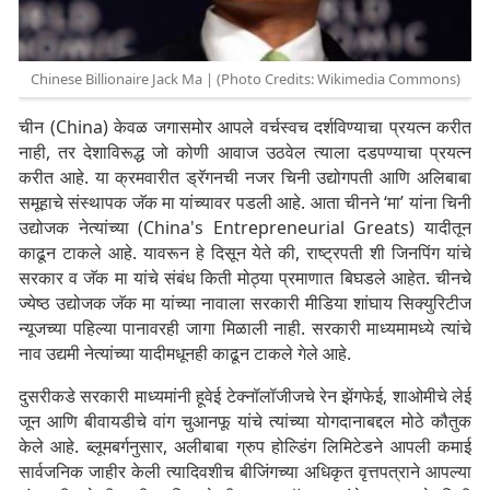
Chinese Billionaire Jack Ma | (Photo Credits: Wikimedia Commons)
चीन (China) केवळ जगासमोर आपले वर्चस्वच दर्शविण्याचा प्रयत्न करीत
नाही, तर देशाविरूद्ध जो कोणी आवाज उठवेल त्याला दडपण्याचा प्रयत्न
करीत आहे. या क्रमवारीत ड्रॅगनची नजर चिनी उद्योगपती आणि अलिबाबा
समूहाचे संस्थापक जॅक मा यांच्यावर पडली आहे. आता चीनने ‘मा’ यांना चिनी
उद्योजक नेत्यांच्या (China's Entrepreneurial Greats) यादीतून
काढून टाकले आहे. यावरून हे दिसून येते की, राष्ट्रपती शी जिनपिंग यांचे
सरकार व जॅक मा यांचे संबंध किती मोठ्या प्रमाणात बिघडले आहेत. चीनचे
ज्येष्ठ उद्योजक जॅक मा यांच्या नावाला सरकारी मीडिया शांघाय सिक्युरिटीज
न्यूजच्या पहिल्या पानावरही जागा मिळाली नाही. सरकारी माध्यमामध्ये त्यांचे
नाव उद्यमी नेत्यांच्या यादीमधूनही काढून टाकले गेले आहे.
दुसरीकडे सरकारी माध्यमांनी हूवेई टेक्नॉलॉजीजचे रेन झेंगफेई, शाओमीचे लेई
जून आणि बीवायडीचे वांग चुआनफू यांचे त्यांच्या योगदानाबद्दल मोठे कौतुक
केले आहे. ब्लूमबर्गनुसार, अलीबाबा ग्रुप होल्डिंग लिमिटेडने आपली कमाई
सार्वजनिक जाहीर केली त्यादिवशीच बीजिंगच्या अधिकृत वृत्तपत्राने आपल्या