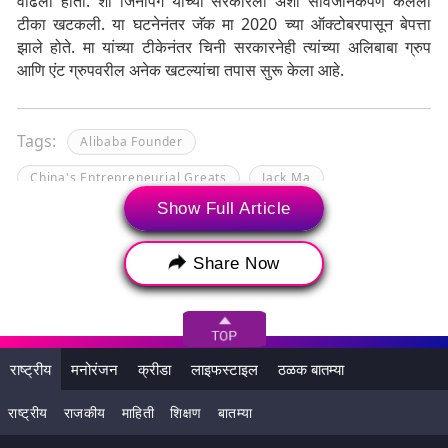
वाढला होता. शी जिनपिंग यांच्या सरकारला अशी सार्वजनिकपणे केलेली
टीका खटकली. या घटनेनंतर जॅक मा 2020 च्या ऑक्टोबरपासून बेपत्ता
झाले होते. मा यांच्या टीकेनंतर चिनी सरकारनेही त्यांच्या अलिबाबा ग्रुप
आणि एंट ग्रुपवरील अनेक खटल्यांचा तपास सुरू केला आहे.
Tags:
Alibaba Founder
China's Entrepreneurial Greats
Jack Ma
Show Full Article
अलीबाबा
चीन सरकार
संस्थापक जॅक मा
Share Now
राष्ट्रीय
मनोरंजन
क्रीडा
लाइफस्टाइल
ठळक बातम्या
राष्ट्रीय
राजकीय
माहिती
शिक्षण
बातम्या