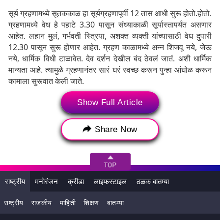
सूर्य ग्रहणामध्ये सूतककाळ हा सूर्यग्रहणापूर्वी 12 तास आधी सुरू होतो.होतो.
ग्रहणामध्ये वेध हे पहाटे 3.30 पासून संध्याकाळी सूर्यास्तापर्यंत असणार
आहेत. लहान मुलं, गर्भवती स्त्रिया, अशक्त व्यक्ती यांच्यासाठी वेध दुपारी
12.30 पासून सुरू होणार आहेत. ग्रहण काळामध्ये अन्न शिजवू नये, जेऊ
नये, धार्मिक विधी टाळावेत. देव दर्शन देखील बंद ठेवलं जातंं. अशी धार्मिक
मान्यता आहे. त्यामुळे ग्रहणानंतर सारं घरं स्वच्छ करून पुन्हा आंघोळ करून
कामाला सुरूवात केली जाते.
टीप: सदर लेख केवळ माहिती देण्याच्या उद्देशाने लिहण्यात आला आहे.
Show Full Article
यामधील कोणत्याही गोष्टीची लेटेस्टली पुष्टी करत नाही. अंधश्रद्धा
पसवण्याचा आमचा कोणताही उद्देश नाही.
Share Now
राष्ट्रीय
मनोरंजन
क्रीडा
लाइफस्टाइल
ठळक बातम्या
राष्ट्रीय
राजकीय
माहिती
शिक्षण
बातम्या