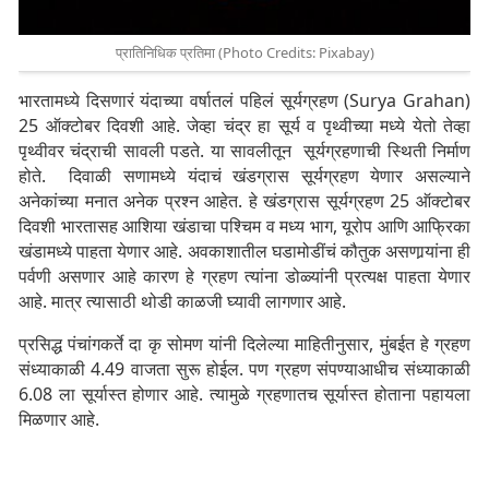
प्रातिनिधिक प्रतिमा (Photo Credits: Pixabay)
भारतामध्ये दिसणारं यंदाच्या वर्षातलं पहिलं सूर्यग्रहण (Surya Grahan)
25 ऑक्टोबर दिवशी आहे. जेव्हा चंद्र हा सूर्य व पृथ्वीच्या मध्ये येतो तेव्हा
पृथ्वीवर चंद्राची सावली पडते. या सावलीतून सूर्यग्रहणाची स्थिती निर्माण
होते. दिवाळी सणामध्ये यंदाचं खंडग्रास सूर्यग्रहण येणार असल्याने
अनेकांच्या मनात अनेक प्रश्न आहेत. हे खंडग्रास सूर्यग्रहण 25 ऑक्टोबर
दिवशी भारतासह आशिया खंडाचा पश्चिम व मध्य भाग, यूरोप आणि आफ्रिका
खंडामध्ये पाहता येणार आहे. अवकाशातील घडामोडींचं कौतुक असणार्‍यांना ही
पर्वणी असणार आहे कारण हे ग्रहण त्यांना डोळ्यांनी प्रत्यक्ष पाहता येणार
आहे. मात्र त्यासाठी थोडी काळजी घ्यावी लागणार आहे.
प्रसिद्ध पंचांगकर्ते दा कृ सोमण यांनी दिलेल्या माहितीनुसार, मुंबईत हे ग्रहण
संध्याकाळी 4.49 वाजता सुरू होईल. पण ग्रहण संपण्याआधीच संध्याकाळी
6.08 ला सूर्यास्त होणार आहे. त्यामुळे ग्रहणातच सूर्यास्त होताना पहायला
मिळणार आहे.