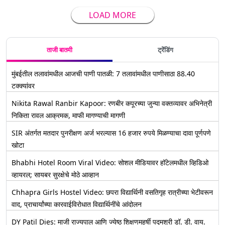
LOAD MORE
ताजी बातमी
ट्रेंडिंग
मुंबईतील तलावांमधील आजची पाणी पातळी: 7 तलावांमधील पाणीसाठा 88.40
टक्क्यांवर
Nikita Rawal Ranbir Kapoor: रणबीर कपूरच्या जुन्या वक्तव्यावर अभिनेत्री
निकिता रावल आक्रमक, माफी मागण्याची मागणी
SIR अंतर्गत मतदार पुनरीक्षण अर्ज भरल्यास 16 हजार रुपये मिळण्याचा दावा पूर्णपणे
खोटा
Bhabhi Hotel Room Viral Video: सोशल मीडियावर हॉटेलमधील व्हिडिओ
व्हायरल; सायबर सुरक्षेचे मोठे आव्हान
Chhapra Girls Hostel Video: छपरा विद्यार्थिनी वसतिगृह रात्रीच्या भेटीवरून
वाद, प्राचार्यांच्या कारवाईविरोधात विद्यार्थिनींचे आंदोलन
DY Patil Dies: माजी राज्यपाल आणि ज्येष्ठ शिक्षणमहर्षी पद्मश्री डॉ. डी. वाय.