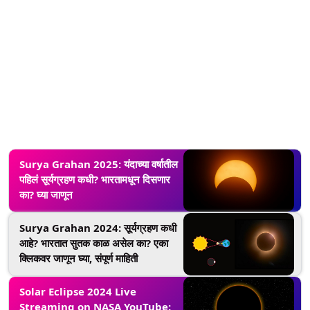
Surya Grahan 2025: यंदाच्या वर्षातील
पहिलं सूर्यग्रहण कधी? भारतामधून दिसणार
का? घ्या जाणून
Surya Grahan 2024: सूर्यग्रहण कधी
आहे? भारतात सुतक काळ असेल का? एका
क्लिकवर जाणून घ्या, संपूर्ण माहिती
Solar Eclipse 2024 Live
Streaming on NASA YouTube: