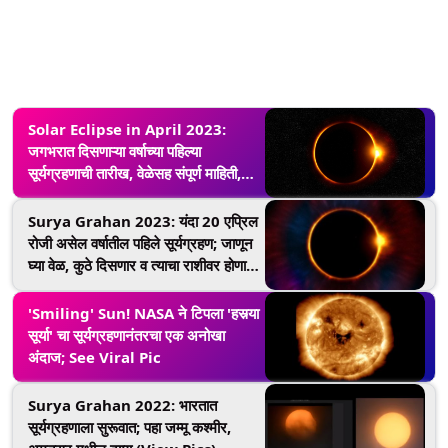
Solar Eclipse in April 2023:
जगभरात दिसणाऱ्या वर्षाच्या पहिल्या
सूर्यग्रहणाची तारीख, वेळेसह संपूर्ण माहिती,
जाणून घ्या
Surya Grahan 2023: यंदा 20 एप्रिल
रोजी असेल वर्षातील पहिले सूर्यग्रहण; जाणून
घ्या वेळ, कुठे दिसणार व त्याचा राशीवर होणारा
परिणाम
'Smiling' Sun! NASA ने टिपला 'हसर्‍या
सूर्या' चा सूर्यग्रहणानंतरचा एक अनोखा
अंदाज; See Viral Pic
Surya Grahan 2022: भारतात
सूर्यग्रहणाला सुरूवात; पहा जम्मू कश्मीर,