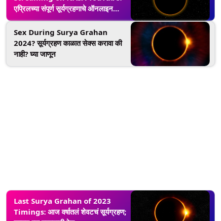
एप्रिलच्या संपूर्ण सूर्यग्रहणाचे ऑनलाइन
प्रसारण कसे पहावे, 375 वर्षांतून एकदा
येणारी दुर्मिळ घटना
Sex During Surya Grahan
2024? सूर्यग्रहण काळात सेक्स करावा की
नाही? घ्या जाणून
Last Surya Grahan of 2023
Timings: आज वर्षातलं शेवटचं सूर्यग्रहण;