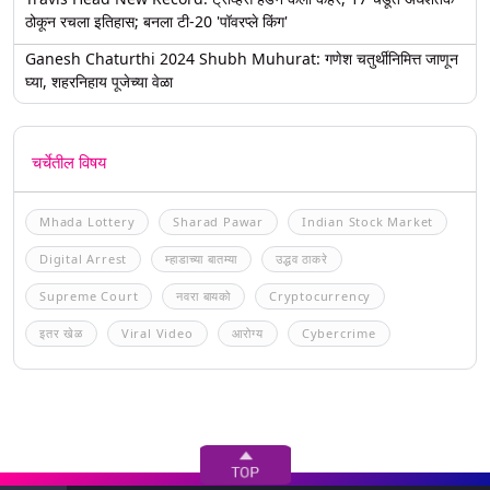
ठोकून रचला इतिहास; बनला टी-20 'पॉवरप्ले किंग'
Ganesh Chaturthi 2024 Shubh Muhurat: गणेश चतुर्थीनिमित्त जाणून
घ्या, शहरनिहाय पूजेच्या वेळा
चर्चेतील विषय
Mhada Lottery
Sharad Pawar
Indian Stock Market
Digital Arrest
म्हाडाच्या बातम्या
उद्धव ठाकरे
Supreme Court
नवरा बायको
Cryptocurrency
इतर खेळ
Viral Video
आरोग्य
Cybercrime