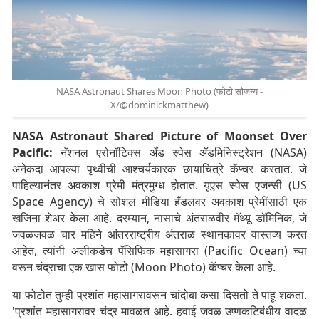
NASA Astronaut Shares Moon Photo (फोटो सौजन्य -
X/@dominickmatthew)
NASA Astronaut Shared Picture of Moonset Over
Pacific:
नॅशनल एरोनॉटिक्स अँड स्पेस ॲडमिनिस्ट्रेशन (NASA)
अनेकदा आपल्या पृथ्वीची आश्चर्यकारक छायाचित्रे कॅप्चर करतात. जे
पाहिल्यानंतर अवकाश प्रेमी मंत्रमुग्ध होतात. यूएस स्पेस एजन्सी (US
Space Agency) चे सोशल मीडिया हँडलवर अवकाश प्रेमींसाठी एक
खजिना शेअर केला आहे. दरम्यान, नासाचे अंतराळवीर मॅथ्यू डॉमिनिक, जे
जवळजवळ चार महिने आंतरराष्ट्रीय अंतराळ स्थानकावर वास्तव्य करत
आहेत, त्यांनी अलीकडेच पॅसिफिक महासागरा (Pacific Ocean) च्या
वरून चंद्राचा एक खास फोटो (Moon Photo) कॅप्चर केला आहे.
या फोटोत तुम्ही प्रशांत महासागरावरून चांदोबा कसा दिसतो ते पाहू शकता.
'प्रशांत महासागरावर चंद्र मावळत आहे. हवाई जवळ उष्णकटिबंधीय वादळ