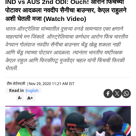
IND vs AUS 2nd ODI: Ouch! आरोन फिंचच्या
पोटावर आदळला नवदीप सैनीचा बाउन्सर, केएल राहुलने
अशी घेतली मजा (Watch Video)
भारत-ऑस्ट्रेलिया यांच्यातील दुसऱ्या वनडे सामन्यात एका क्षणाने
चाहत्यांचे मन जिंकले. ऑस्ट्रेलियाचा कर्णधार आरोन फिंच भारतीय
वेगवान गोलंदाज नवदीप सैनीचा बाउन्सर चेंडू खेळू शकला नाही
आणि चेंडू त्याच्या पोटावर आदळला. त्यानंतर भारतीय यष्टीरक्षक
केएल राहुल आणि फिरकीपटू युजवेंद्र चहल यांनी फिंचची फिरकी
घेतली.
टीम लेटेस्टली
|
Nov 29, 2020 11:21 AM IST
Read in
English
A+
A-