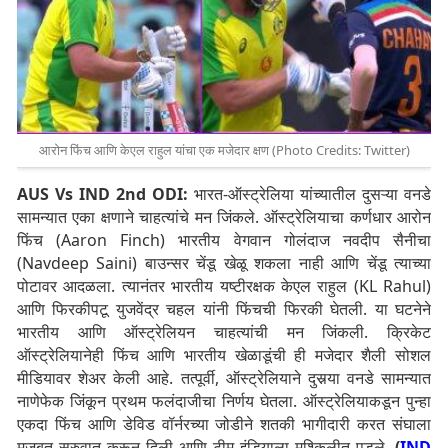
आरोन फिंच आणि केएल राहुल यांचा एक मजेदार क्षण (Photo Credits: Twitter)
AUS Vs IND 2nd ODI:
भारत-ऑस्ट्रेलिया यांच्यातील दुसऱ्या वनडे
सामन्यात एका क्षणाने चाहत्यांचे मन जिंकले. ऑस्ट्रेलियाचा कर्णधार आरोन
फिंच (Aaron Finch) भारतीय वेगवान गोलंदाज नवदीप सैनीचा
(Navdeep Saini) बाउन्सर चेंडू खेळू शकला नाही आणि चेंडू त्याच्या
पोटावर आदळला. त्यानंतर भारतीय यष्टीरक्षक केएल राहुल (KL Rahul)
आणि फिरकीपटू युजवेंद्र चहल यांनी फिंचची फिरकी घेतली. या घटनेने
भारतीय आणि ऑस्ट्रेलियन चाहत्यांची मन जिंकली. क्रिकेट
ऑस्ट्रेलियानेही फिंच आणि भारतीय खेळाडूंची ही मजेदार शैली सोशल
मीडियावर शेअर केली आहे. तत्पूर्वी, ऑस्ट्रेलियाने दुसर्‍या वनडे सामन्यात
नाणेफेक जिंकून प्रथम फलंदाजीचा निर्णय घेतला. ऑस्ट्रेलियाकडून पुन्हा
एकदा फिंच आणि डेविड वॉर्नरच्या जोडीने शतकी भागीदारी करत संघाला
मजबूत सुरुवात करून दिली आणि टीम इंडियाला मुश्किलीत पडले.
(
IND