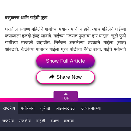
वसुबारस आणि गाईची पूजा
घरातील सवाष्ण महिलेने गायीच्या पयांवर पाणी वाहावे. त्याच महिलेने गाईच्या
कपाळाला हळदी-कूंकू लावावे. गाईच्या गळ्यात फुलांचा हार घालून, सुटी फुले
गायीच्या मस्तकी वाहावीत. निरंजन असलेल्या तबकाने गाईला (ताट)
ओवळावे. केळीच्या पानावर गाईला पुरण पोळीचा नैवेद्य द्यावा. गाईचे मनोभावे
दर्शन घ्यावे आणि घरात सुख, समृद्धी, संपत्ती आणि आरोग्य लाभावे यासाठी
Show Full Article
प्रार्थना करावी.
Share Now
Tags:
Diwali 2018
Diwali festival
Vasubaras worship
गाईची पूजा
गोपूजा
दिवाळी
दिवाळी 2018
दिवाळी अंक
दिवाळी भेटवस्तू
राष्ट्रीय
मनोरंजन
क्रीडा
लाइफस्टाइल
ठळक बातम्या
दिवाळी वसूबारस
दिवाळी शुभेच्छा
दीपावली
राष्ट्रीय
राजकीय
माहिती
शिक्षण
बातम्या
दीपावली 2018
दीपोत्सव
वसुबारस