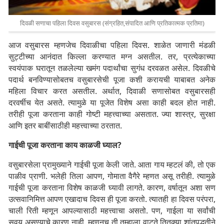
दिवळी सणाचा पहिला दिवस वसुबारस (संग्रहित,संपादित आणि प्रतिकात्मक प्रतिमा)
आज वसुबारस म्हणजेच दिवाळीचा पहिला दिवस. शाळेत जाणारी मंडळी
सुट्टीच्या आनंदात किल्ला करण्यात मग्न असतील. तर, प्रत्येकाच्या
स्वयंपाक घरातून तळलेल्या खमंग पदार्थांचा सुगंध दरवळत असेल. दिवळीचे
पदार्थ बनविण्यासोबतच वसुबारसेची पूजा कशी करायची याबाबत अनेक
महिला विचार करत असतील. अर्थात, दिवाळी सणासोबत वसुबारसही
दरवर्षीच येत असते. त्यामुळे या पूजेत विशेष असा काही बदल होत नाही.
तरीही पूजा करताना काही गोष्टी महत्त्वाच्या असतात. ज्या शास्त्र, सुरक्षा
आणि इतर बाबींसाठीही महत्त्वाच्या ठरतात.
गाईची पूजा करताना काय काळजी घ्याल?
वसुबारसेला प्रामुख्याने गाईची पूजा केली जाते. आता गाय म्हटलं की, तो एक
पाळीव प्राणी. भलेही तिला आपण, गोमाता वैगैरे म्हणत असू तरीही. त्यामुळे
गाईची पूजा करताना विशेष काळजी घ्यावी लागते. कारण, वर्षातून अशा सण
उत्सवानिमित्त आपण एखादाच दिवस ही पूजा करतो. त्यातही हा दिवस परंपरा,
चाली रिती म्हणून आपल्यासाठी महत्त्वाचा असतो. पण, गाईला या सर्वांची
सवय असण्याचे कारण नाही. म्हणूनच ती तुम्हाला वाटते तितक्या शांतपद्धतीने