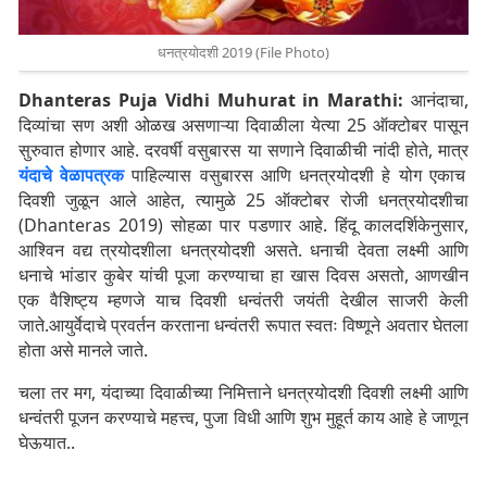
धनत्रयोदशी 2019 (File Photo)
Dhanteras Puja Vidhi Muhurat in Marathi:
आनंदाचा,
दिव्यांचा सण अशी ओळख असणाऱ्या दिवाळीला येत्या 25 ऑक्टोबर पासून
सुरुवात होणार आहे. दरवर्षी वसुबारस या सणाने दिवाळीची नांदी होते, मात्र
यंदाचे वेळापत्रक
पाहिल्यास वसुबारस आणि धनत्रयोदशी हे योग एकाच
दिवशी जुळून आले आहेत, त्यामुळे 25 ऑक्टोबर रोजी धनत्रयोदशीचा
(Dhanteras 2019) सोहळा पार पडणार आहे. हिंदू कालदर्शिकेनुसार,
आश्विन वद्य त्रयोदशीला धनत्रयोदशी असते. धनाची देवता लक्ष्मी आणि
धनाचे भांडार कुबेर यांची पूजा करण्याचा हा खास दिवस असतो, आणखीन
एक वैशिष्ट्य म्हणजे याच दिवशी धन्वंतरी जयंती देखील साजरी केली
जाते.आयुर्वेदाचे प्रवर्तन करताना धन्वंतरी रूपात स्वतः विष्णूने अवतार घेतला
होता असे मानले जाते.
चला तर मग, यंदाच्या दिवाळीच्या निमित्ताने धनत्रयोदशी दिवशी लक्ष्मी आणि
धन्वंतरी पूजन करण्याचे महत्त्व, पुजा विधी आणि शुभ मुहूर्त काय आहे हे जाणून
घेऊयात..