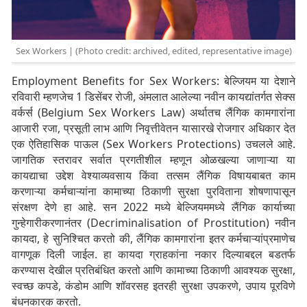
Sex Workers | (Photo credit: archived, edited, representative image)
Employment Benefits for Sex Workers: बेल्जियम या देशाने
रविवारी म्हणजेच 1 डिसेंबर रोजी, अंमलात आलेल्या नवीन कायद्यांतर्गत सेक्स
वर्कर्स (Belgium Sex Workers Law) अर्थातच लैंगिक कामगारांना
आजारी रजा, प्रसूती लाभ आणि निवृत्तीवेतन यासारखे रोजगार अधिकार देत
एक ऐतिहासिक पाऊल (Sex Workers Protections) उचलले आहे.
जागतिक स्तरावर सर्वात प्रगतीशील म्हणून ओळखल्या जाणाऱ्या या
कायद्याचा उद्देश वेश्याव्यवसाय किंवा तत्सम लैंगिक विषायबाबत काम
करणाऱ्या कर्मचाऱ्यांना कामाच्या ठिकाणी सुरक्षा पुरविताना शोषणापासून
संरक्षण देणे हा आहे. सन 2022 मध्ये बेल्जियममध्ये लैंगिक कार्याच्या
गुन्हेगारीकरणानंतर (Decriminalisation of Prostitution) नवीन
कायदा, हे सुनिश्चित करतो की, लैंगिक कामगारांना इतर कर्मचाऱ्यांप्रमाणेच
वागणूक दिली जाईल. हा कायदा ग्राहकांना नकार दिल्याबद्दल बडतर्फ
करण्यास देखील प्रतिबंधित करतो आणि कामाच्या ठिकाणी आवश्यक सुरक्षा,
स्वच्छ कपडे, कंडोम आणि शॉवरसह इतरही सुरक्षा उपकरणे, उपाय पूरविणे
बंधनकारक करतो.