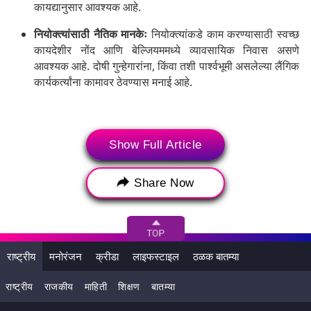
कायद्यानुसार आवश्यक आहे.
नियोक्त्यांसाठी नैतिक मानकेः
नियोक्त्यांकडे काम करण्यासाठी स्वच्छ
कायदेशीर नोंद आणि बेल्जियममध्ये व्यावसायिक निवास असणे
आवश्यक आहे. दोषी गुन्हेगारांना, किंवा तशी पार्श्वभूमी असलेल्या लैंगिक
कार्यकर्त्यांना कामावर ठेवण्यास मनाई आहे.
Show Full Article
Share Now
राष्ट्रीय
मनोरंजन
क्रीडा
लाइफस्टाइल
ठळक बातम्या
कामाच्या ठिकाणचे संरक्षणः
नियम स्वच्छता आणि गोपनीयतेच्या
राष्ट्रीय
राजकीय
माहिती
शिक्षण
बातम्या
तरतुदींसह स्वच्छ आणि सुरक्षित कामकाजाच्या परिस्थितीची खात्री