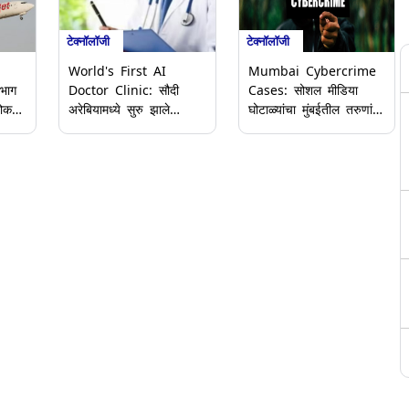
टेक्नॉलॉजी
टेक्नॉलॉजी
World's First AI
Mumbai Cybercrime
 भाग
Doctor Clinic: सौदी
Cases: सोशल मीडिया
नोकर
अरेबियामध्ये सुरु झाले
घोटाळ्यांचा मुंबईतील तरुणांना
024
जगातील पहिले एआय डॉक्टर
फटका; स्नॅपचॅटवर 11
क्लिनिक; जाणून घ्या कसे
वर्षांच्या मुलीला केले ब्लॅकमेल,
काढले
करते कार्य आणि प्रक्रिया
कॉलेज विद्यार्थ्याने
इंस्टाग्रामवर गमावले 2.74
लाख रुपये