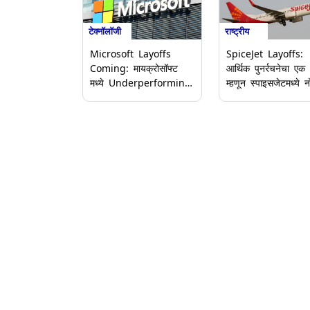
टेक्नॉलॉजी
राष्ट्रीय
Microsoft Layoffs
SpiceJet Layoffs:
Coming: मायक्रोसॉफ्ट
आर्थिक पुनर्रचनेचा एक
मध्ये Underperforming
म्हणून स्पाइसजेटमध्ये 
Employees ला मिळनार
कपात; एअरलाइन्सने 2
नारळ? पुन्हा नोकरकपातीची
मध्ये सुमारे 2,000
माहिती
कर्मचाऱ्यांना कामावरून 