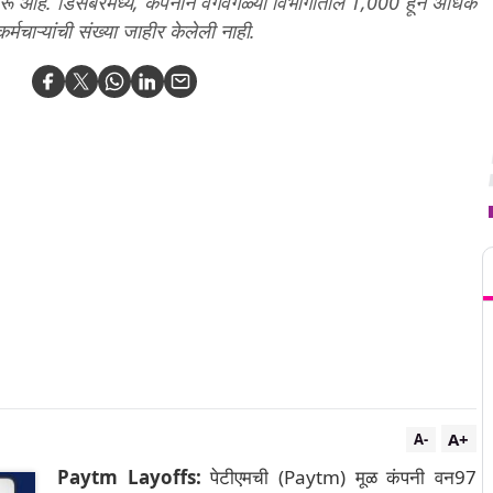
ुरू आहे. डिसेंबरमध्ये, कंपनीने वेगवेगळ्या विभागातील 1,000 हून अधिक
्मचाऱ्यांची संख्या जाहीर केलेली नाही.
T
A+
A-
Paytm Layoffs:
पेटीएमची (Paytm) मूळ कंपनी वन97