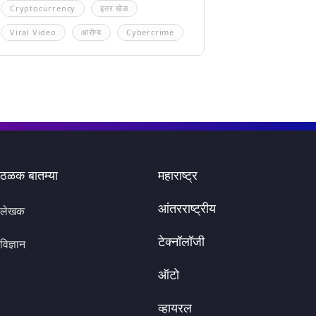
Cryptocurrency
इतर खेळ
Viral Video
आरोग्य
Cybercrime
ठळक बातम्या
महाराष्ट्र
आंतरराष्ट्रीय
लेखक
टेक्नॉलॉजी
विज्ञान
ऑटो
व्हायरल