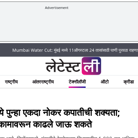
Advertisement
bai Water Cut: मुंबई मध्ये 11ऑगस्टला 24 तासांसाठी पाणी पुरवठा राहणार बंद; पहा कुठ
राष्ट्रीय
आंतरराष्ट्रीय
टेक्नॉलॉजी
ऑटो
क्रीडा
 पुन्हा एकदा नोकर कपातीची शक्यता;
ा कामावरून काढले जाऊ शकते