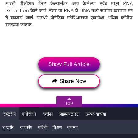
आरटी पीसीआर टेस्ट केल्यानंतर जमा केलेल्या स्वॅब मधून RNA
extraction केले जातं. नंतर या RNA चे DNA मध्ये रूपांतर करतात मग
ते वाढवलं जातं. यामध्ये जेनेटिक मटेरिअलच्या एकापेक्षा अधिक कॉपीज
बनवल्या जातात.
Show Full Article
Share Now
राष्ट्रीय
मनोरंजन
क्रीडा
लाइफस्टाइल
ठळक बातम्या
CT value का महत्त्वाची आहे?
राष्ट्रीय
राजकीय
माहिती
शिक्षण
बातम्या
ICMR रिपोर्ट्सनुसार, जर रूग्णाची सीटी व्हॅल्यू 35 पेक्षा कमी आहे म्हणजे तो