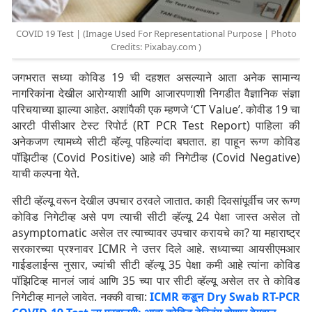
COVID 19 Test | (Image Used For Representational Purpose | Photo
Credits: Pixabay.com )
जगभरात सध्या कोविड 19 ची दहशत असल्याने आता अनेक सामान्य
नागरिकांना देखील आरोग्याशी आणि आजारपणाशी निगडीत वैज्ञानिक संज्ञा
परिचयाच्या झाल्या आहेत. अशांपैकी एक म्हणजे ‘CT Value’. कोवीड 19 चा
आरटी पीसीआर टेस्ट रिपोर्ट (RT PCR Test Report) पाहिला की
अनेकजण त्यामध्ये सीटी व्हॅल्यू पहिल्यांदा बघतात. हा पाहून रूग्ण कोविड
पॉझिटीव्ह (Covid Positive) आहे की निगेटीव्ह (Covid Negative)
याची कल्पना येते.
सीटी व्हॅल्यू वरून देखील उपचार ठरवले जातात. काही दिवसांपूर्वीच जर रूग्ण
कोविड निगेटीव्ह असे पण त्याची सीटी व्हॅल्यू 24 पेक्षा जास्त असेल तो
asymptomatic असेल तर त्याच्यावर उपचार करायचे का? या महाराष्ट्र
सरकारच्या प्रश्नावर ICMR ने उत्तर दिले आहे. सध्याच्या आयसीएमआर
गाईडलाईन्स नुसार, ज्यांची सीटी व्हॅल्यू 35 पेक्षा कमी आहे त्यांना कोविड
पॉझिटिव्ह मानलं जावं आणि 35 च्या पार सीटी व्हॅल्यू असेल तर ते कोविड
निगेटीव्ह मानले जावेत. नक्की वाचा:
ICMR कडून Dry Swab RT-PCR