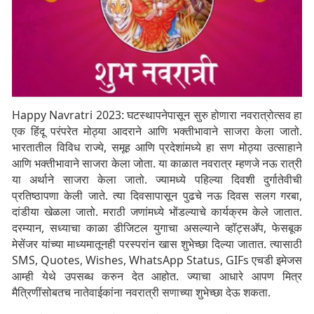
Happy Navratri 2023: घटस्थापनेपासून सुरु होणारा नवरात्रोत्सव हा
एक हिंदू परंपरेत मोठ्या आदराने आणि भक्तीभावाने साजरा केला जातो.
भारतातील विविध राज्ये, समूह आणि प्रदेशांमध्ये हा सण मोठ्या उत्साहाने
आणि भक्तीभावाने साजरा केला जोता. या काळात नवरात्र म्हणजे नऊ रात्री
या अर्थाने साजरा केला जातो. ज्यामध्ये पहिल्या दिवशी दुर्गातेवीची
प्रतिष्ठापणा केली जाते. त्या दिवसापासून पुढचे नऊ दिवस सलग गरबा,
दांडीया खेळला जातो. मराठी जणांमध्ये भोंडल्याचे कार्यक्रम केले जातात.
दरम्यान, सध्याचा काळा डीजिटल युगाचा असल्याने व्हॉट्सअ‍ॅप, फेसबूक
मेसेंजर यांच्या माध्यमातूनही परस्परांन खास शुभेच्छा दिल्या जातात. त्यासाठी
SMS, Quotes, Wishes, WhatsApp Status, GIFs एचडी इमेजस
आम्ही येथे उपसब्ध करुन देत आहोत. ज्याचा आधारे आपण मित्र
मैत्रिणींसोबतच नातेवाईकांना नवरात्री सणाच्या शुभेच्छा देऊ शकता.