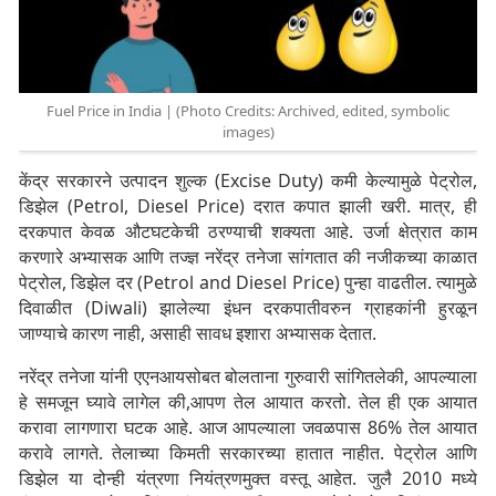
Fuel Price in India | (Photo Credits: Archived, edited, symbolic
images)
केंद्र सरकारने उत्पादन शुल्क (Excise Duty) कमी केल्यामुळे पेट्रोल,
डिझेल (Petrol, Diesel Price) दरात कपात झाली खरी. मात्र, ही
दरकपात केवळ औटघटकेची ठरण्याची शक्यता आहे. उर्जा क्षेत्रात काम
करणारे अभ्यासक आणि तज्ज्ञ नरेंद्र तनेजा सांगतात की नजीकच्या काळात
पेट्रोल, डिझेल दर (Petrol and Diesel Price) पुन्हा वाढतील. त्यामुळे
दिवाळीत (Diwali) झालेल्या इंधन दरकपातीवरुन ग्राहकांनी हुरळून
जाण्याचे कारण नाही, असाही सावध इशारा अभ्यासक देतात.
नरेंद्र तनेजा यांनी एएनआयसोबत बोलताना गुरुवारी सांगितलेकी, आपल्याला
हे समजून घ्यावे लागेल की,आपण तेल आयात करतो. तेल ही एक आयात
करावा लागणारा घटक आहे. आज आपल्याला जवळपास 86% तेल आयात
करावे लागते. तेलाच्या किमती सरकारच्या हातात नाहीत. पेट्रोल आणि
डिझेल या दोन्ही यंत्रणा नियंत्रणमुक्त वस्तू आहेत. जुलै 2010 मध्ये