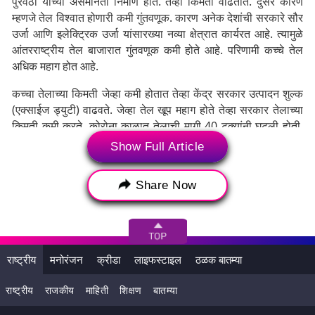
पुरवठा यांच्या असमानता निर्माण होते. तेव्हा किमती वाढतात. दुसरे कारण
म्हणजे तेल विश्वात होणारी कमी गुंतवणूक. कारण अनेक देशांची सरकारे सौर
उर्जा आणि इलेक्ट्रिक उर्जा यांसारख्या नव्या क्षेत्रात कार्यरत आहे. त्यामुळे
आंतरराष्ट्रीय तेल बाजारात गुंतवणूक कमी होते आहे. परिणामी कच्चे तेल
अधिक महाग होत आहे.
कच्चा तेलाच्या किमती जेव्हा कमी होतात तेव्हा केंद्र सरकार उत्पादन शुल्क
(एक्साईज ड्युटी) वाढवते. जेव्हा तेल खूप महाग होते तेव्हा सरकार तेलाच्या
किमती कमी करते. कोरोना काळात तेलाची मागी 40 टक्यांनी घटली होती.
पुढे तर ही मागणी 35 टक्क्यांपर्यंत खाली आली होती. जेव्हा विक्री कमी होईल
Show Full Article
तेव्हा सरकारचे उत्पादन आपोआपच कमी होते. आता कोवीडपूर्वीच्या
काळाप्रमाणे सरकारचे उत्पादन वाढत आहे, असेही तनेजा सांगतात.
Share Now
राष्ट्रीय
मनोरंजन
क्रीडा
लाइफस्टाइल
ठळक बातम्या
राष्ट्रीय
राजकीय
माहिती
शिक्षण
बातम्या