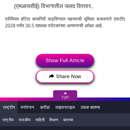
(एमआयसीई) विभागातील जलद विस्तार.
प्रीमियम हॉटेल कामगिरी वाढविण्यात महत्त्वाची भूमिका बजावणारे एफटीए
2028 पर्यंत 30.5 दशलक्ष पर्यटकांच्या आगमनाची अपेक्षा आहे.
Show Full Article
Share Now
राष्ट्रीय
मनोरंजन
क्रीडा
लाइफस्टाइल
ठळक बातम्या
रुबिक्सने या क्षेत्राच्या वाढीच्या चालकांमधील बदलत्या ट्रेंडवर प्रकाश
राष्ट्रीय
राजकीय
माहिती
शिक्षण
बातम्या
टाकला आहे. अंदाजित वाढीव महसूल वाढीमध्ये आता देशांतर्गत प्रवाशांचा
वाटा 50% आहे, तर एफटीए 30% योगदान देतात आणि उर्वरित 20%