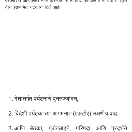
प्रकाशित अहवालात भाष्य करण्यात आले आहे. अहवालात या वाढीचे श्रेय
तीन प्राथमिक घटकांना दिले आहे:
देशांतर्गत पर्यटनाचे पुनरुज्जीवन,
विदेशी पर्यटकांच्या आगमनात (एफटीए) लक्षणीय वाढ,
आणि बैठका, प्रोत्साहने, परिषदा आणि प्रदर्शने