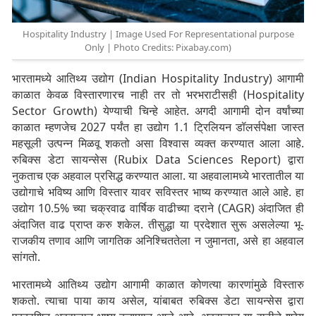
Hospitality Industry | Image Used For Representational purpose
Only | Photo Credits: Pixabay.com)
भारतामध्ये आतिथ्य उद्योग (Indian Hospitality Industry) आगामी
काळात केवळ विस्तारणारच नाही तर तो भरभराटीसही (Hospitality
Sector Growth) येण्याची चिन्हे आहेत. अगदी आगामी दोन वर्षांच्या
काळात म्हणजेच 2027 पर्यंत हा उद्योग 1.1 ट्रिलियन डॉलर्सपेक्षा जास्त
महसूली उत्पन्न मिळवू शकतो असा विश्वास व्यक्त करण्यात आला आहे.
रुबिक्स डेटा सायन्सेस (Rubix Data Sciences Report) द्वारा
नुकताच एक अहवाल प्रसिद्ध करण्यात आला. या अहवालामध्ये भारतातील या
उद्योगाचे भविष्य आणि विस्तार यावर सविस्तर भाष्य करण्यात आले आहे. हा
उद्योग 10.5% च्या चक्रवाढ वार्षिक वाढीच्या दराने (CAGR) अंदाजित ही
अंदाजित वाढ प्राप्त करु शकेल. तीसुद्धा या प्रदेशात सुरू असलेल्या भू-
राजकीय तणाव आणि जागतिक अनिश्चिततेला न जुमानता, असे हा अहवाल
सांगतो.
भारतामध्ये आतिथ्य उद्योग आगामी काळात कोणत्या कारणांमुळे विस्तारु
शकतो. त्याचा पाया काय असेल, यांबाबत रुबिक्स डेटा सायन्सेस द्वारा