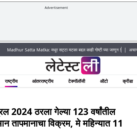
Advertisement
|
 Satta Matka: मधूर सट्टा मटका बद्दल काही गोष्टी घ्या जाणून !
अचानक पूराचा धोक
राष्ट्रीय
आंतरराष्ट्रीय
टेक्नॉलॉजी
ऑटो
क्रीडा
2024 ठरला गेल्या 123 वर्षांतील
मान तापमानाचा विक्रम, मे महिन्यात 11