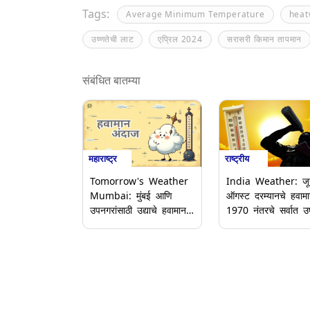
Tags:
Average Minimum Temperature
heat
उष्णतेची लाट
एप्रिल 2024
सरासरी किमान तापमान
संबंधित बातम्या
महाराष्ट्र
राष्ट्रीय
Tomorrow's Weather
India Weather: जू
Mumbai: मुंबई आणि
ऑगस्ट दरम्यानचे हवाम
उपनगरांसाठी उद्याचे हवामान
1970 नंतरचे सर्वात उष
कसे राहील? घ्या जाणून
अहवालात धक्कादायक ख