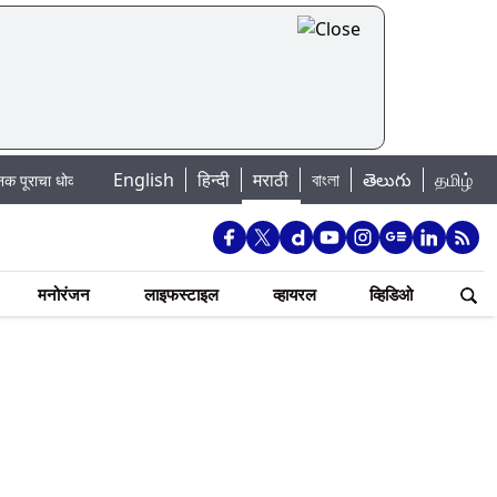
English
हिन्दी
मराठी
বাংলা
తెలుగు
தமிழ்
ा: खडकवासला धरणातून मुठानदी पात्रात विसर्ग सुरु; नागरिकांना नदीपात्रात न उतरण्याचे
मनोरंजन
लाइफस्टाइल
व्हायरल
व्हिडिओ