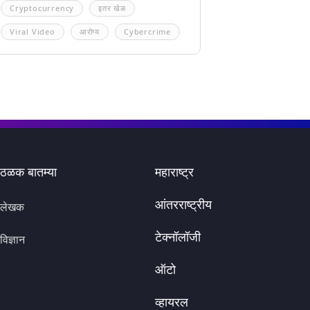
Cryptocurrency
इतर खेळ
Viral Video
आरोग्य
Cybercrime
ठळक बातम्या
महाराष्ट्र
आंतरराष्ट्रीय
लेखक
टेक्नॉलॉजी
विज्ञान
ऑटो
व्हायरल