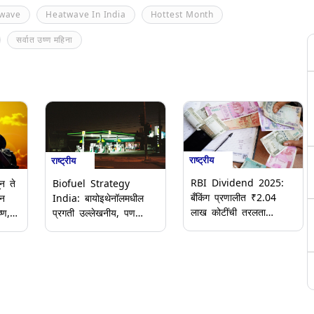
wave
Heatwave In India
Hottest Month
सर्वात उष्ण महिना
राष्ट्रीय
राष्ट्रीय
RBI Dividend 2025:
न ते
Biofuel Strategy
बँकिंग प्रणालीत ₹2.04
ान
India: बायोइथेनॉलमधील
लाख कोटींची तरलता
्ण,
प्रगती उल्लेखनीय, पण
शिल्लक, RBI च्या लाभांश
ुलासे
बायो-CNG साठी धोरणात्मक
निर्णयापूर्वीच अपेक्षा वाढल्या
गतीची गरज