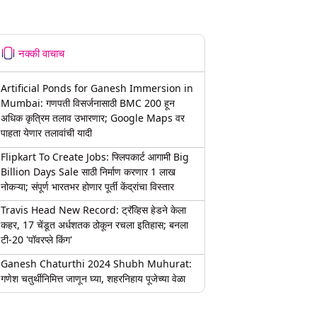
नक्की वाचाच
Artificial Ponds for Ganesh Immersion in
Mumbai: गणपती विसर्जनासाठी BMC 200 हून
अधिक कृत्रिम तलाव उभारणार; Google Maps वर
पाहता येणार तलावांची यादी
Flipkart To Create Jobs: फ्लिपकार्ट आगामी Big
Billion Days Sale साठी निर्माण करणार 1 लाख
नोकऱ्या; संपूर्ण भारतभर होणार पूर्ती केंद्रांचा विस्तार
Travis Head New Record: ट्रॅव्हिस हेडने केला
कहर, 17 चेंडूत अर्धशतक ठोकून रचला इतिहास; बनला
टी-20 'पॉवरप्ले किंग'
Ganesh Chaturthi 2024 Shubh Muhurat:
गणेश चतुर्थीनिमित्त जाणून घ्या, शहरनिहाय पूजेच्या वेळा