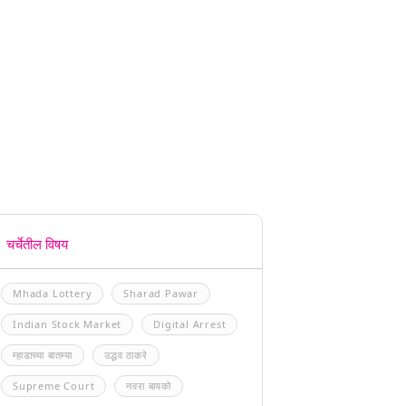
चर्चेतील विषय
Mhada Lottery
Sharad Pawar
Indian Stock Market
Digital Arrest
म्हाडाच्या बातम्या
उद्धव ठाकरे
Supreme Court
नवरा बायको