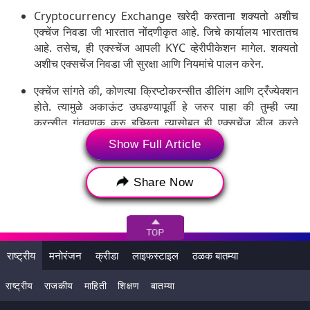
Cryptocurrency Exchange खरेदी करताना शक्यतो अशीच
एक्चेंज निवडा जी भारतात नोंदणीकृत आहे. जिचे कार्यालय भारतातच
आहे. तसेच, ही एक्स्चेंज आपली KYC व्हेरीपीकेशन मागेल. शक्यतो
अशीच एक्सचेंज निवडा जी सुरक्षा आणि नियमांचे पालन करेन.
एक्चेंज सांगते की, कोणत्या क्रिप्टोकरन्सीत डीलिंग आणि ट्रँज्येक्शन
होते. त्यामुळे अकाऊंट उघडण्यापूर्वी हे जरुर पाहा की तुम्ही ज्या
करन्सीत गुंतवणूक करु इच्छिता त्यासोबत ही एक्सचेंज डील करते
किंवा नाही. अकाऊंट उघडल्यावर केवायसी प्रोसेस पूर्ण झाल्यावर
Show Full Article
आपण आपली खरेदी विक्री सुरु करु शकता.
Share Now
राष्ट्रीय
मनोरंजन
क्रीडा
लाइफस्टाइल
ठळक बातम्या
राष्ट्रीय
राजकीय
माहिती
शिक्षण
बातम्या