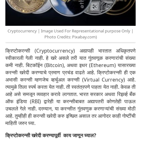
Cryptocurrency | Image Used For Representational purpose Only |
Photo Credits: Pixabay.com)
क्रिप्टोकरन्सी (Cryptocurrency) अद्यापही भारतात अधिकृतपणे
स्वीकारली गेली नाही. हे खरे असले तरी यात गुंतवणूक करणारांची संख्या
कमी नाही. बिटकॉईन (Bitcoin), अथवा इथर (Ethereum) यासारख्या
करन्सी खरेदी करण्याचे प्रमाण प्रचंड वाढते आहे. क्रिप्टोकरन्सी ही एक
अभासी करन्सी म्हणजेच व्हर्चुअल करन्सी (Virtual Currency) आहे.
त्यामुळे तिला स्पर्ष करता येत नाही. ती स्वतंत्रपणे पाहता येत नाही. केवळ ती
आहे असे समजून व्यवहार करावे लागतात. भारत सरकार अथवा रिझर्व्ह बँक
ऑफ इंडिया (RBI) द्वारेही या करन्सीबाबत अद्यापतरी कोणतेही पाऊल
उचलले गेले नाही. दरम्यान, या करन्सीत गुंतवणुक करणाऱ्यांची संख्या मोठी
आहे. तुम्हीही ही करन्सी खरेदी करु इच्छित असाल तर आगोदर काही गोष्टींची
माहिती जरुर घ्या.
क्रिप्टोकरन्सी खरेदी करण्यापूर्वी काय जाणून घ्याल?