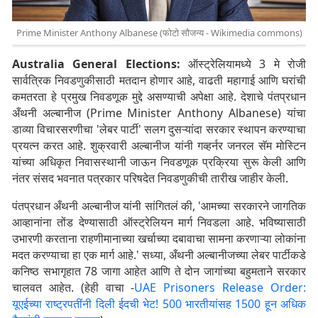
Prime Minister Anthony Albanese (फोटो सौजन्य - Wikimedia commons)
Australia General Elections:
ऑस्ट्रेलियामध्ये 3 मे रोजी
सार्वत्रिक निवडणुकीसाठी मतदान होणार आहे, वाढती महागाई आणि घरांची
कमतरता हे प्रमुख निवडणूक मुद्दे असण्याची अपेक्षा आहे. देशाचे पंतप्रधान
अँथनी अल्बानीज (Prime Minister Anthony Albanese) यांचा
डाव्या विचारसरणीचा 'लेबर पार्टी' सलग दुसऱ्यांदा सरकार स्थापन करण्याचा
प्रयत्न करत आहे. शुक्रवारी अल्बानीज यांनी गव्हर्नर जनरल सॅम मोस्टिन
यांच्या अधिकृत निवासस्थानी जाऊन निवडणूक प्रक्रिया सुरू केली आणि
नंतर संसद भवनात पत्रकार परिषदेत निवडणुकीची तारीख जाहीर केली.
पंतप्रधान अँथनी अल्बानीज यांनी सांगितलं की, 'आमच्या सरकारने जागतिक
आव्हानांना तोंड देण्यासाठी ऑस्ट्रेलियन मार्ग निवडला आहे. भविष्यासाठी
उभारणी करताना राहणीमानाच्या खर्चाच्या दबावाचा सामना करणाऱ्या लोकांना
मदत करण्याचा हा एक मार्ग आहे.' सध्या, अँथनी अल्बानीजच्या लेबर पार्टीकडे
कनिष्ठ सभागृहात 78 जागा आहेत आणि ते दोन जागांच्या बहुमताने सरकार
चालवत आहेत. (हेही वाचा -
UAE Prisoners Release Order:
यूएईच्या राष्ट्रपतींनी दिली ईदची भेट! 500 भारतीयांसह 1500 हून अधिक