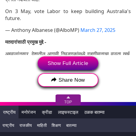
On 3 May, vote Labor to keep building Australia's
future.
— Anthony Albanese (@AlboMP)
March 27, 2025
मतदारांसाठी प्रमुख मुद्दे -
अहवालांनुसार, देशातील आगामी निवडणुकांमध्ये राहणीमानाचा वाढता खर्च,
अर्थव्यवस्था, ऊर्जा आणि चीन यांचा समावेश असण्याची शक्यता आहे. देशाने
Show Full Article
अलिकडच्या इतिहासातील राहणीमानाच्या खर्चात सर्वात तीव्र वाढ सहन
केली आहे.
Share Now
राष्ट्रीय
मनोरंजन
क्रीडा
लाइफस्टाइल
ठळक बातम्या
राष्ट्रीय
राजकीय
माहिती
शिक्षण
बातम्या