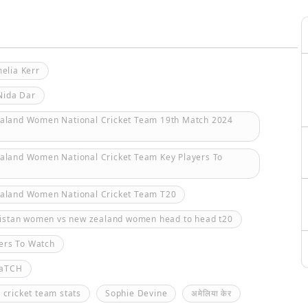
elia Kerr
Nida Dar
ealand Women National Cricket Team 19th Match 2024
aland Women National Cricket Team Key Players To
ealand Women National Cricket Team T20
istan women vs new zealand women head to head t20
ers To Watch
MaTCH
cricket team stats
Sophie Devine
अमेलिया केर