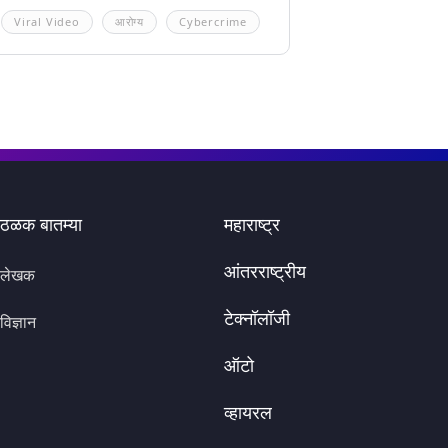
Viral Video
आरोग्य
Cybercrime
ठळक बातम्या
महाराष्ट्र
आंतरराष्ट्रीय
लेखक
टेक्नॉलॉजी
विज्ञान
ऑटो
व्हायरल