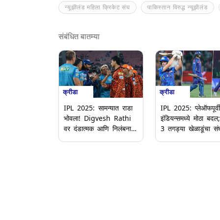
न्यूझीलंड महिला क्रिकेट संघ
पाकिस्तान विरुद्ध न्यूझीलंड
संबंधित बातम्या
क्रीडा
क्रीडा
IPL 2025: सामन्यात राडा
IPL 2025: प्लेऑफपूर्वी
भोवला! Digvesh Rathi
इंडियन्समध्ये मोठा बदल;
वर दंडात्मक आणि निलंबनाची
3 तगड्या खेळाडूंचा सं
कारवाई; Abhishek
प्रवेश
Sharma वरही लावला दंडा