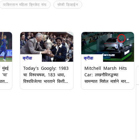
पाकिस्तान महिला क्रिकेट संघ
सोफी डिव्हाईन
क्रीडा
क्रीडा
 मुंबई
Mitchell Marsh Hits
Today's Googly: 1983
 'या'
Car: लखनौविरुद्धच्या
चा विश्वचषक, 183 धावा,
घात
सामन्यात मिशेल मार्शने मारला
विश्वविजेत्या भारताने किती
5 लाखांचा षटकार; गाडीवर
षटकांत केला होता स्कोअर?
डेंट आला (Video)
आजच्या मजेदार गुगली
प्रश्नाचे उत्तर पहा