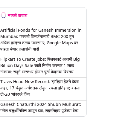
नक्की वाचाच
Artificial Ponds for Ganesh Immersion in
Mumbai: गणपती विसर्जनासाठी BMC 200 हून
अधिक कृत्रिम तलाव उभारणार; Google Maps वर
पाहता येणार तलावांची यादी
Flipkart To Create Jobs: फ्लिपकार्ट आगामी Big
Billion Days Sale साठी निर्माण करणार 1 लाख
नोकऱ्या; संपूर्ण भारतभर होणार पूर्ती केंद्रांचा विस्तार
Travis Head New Record: ट्रॅव्हिस हेडने केला
कहर, 17 चेंडूत अर्धशतक ठोकून रचला इतिहास; बनला
टी-20 'पॉवरप्ले किंग'
Ganesh Chaturthi 2024 Shubh Muhurat:
गणेश चतुर्थीनिमित्त जाणून घ्या, शहरनिहाय पूजेच्या वेळा