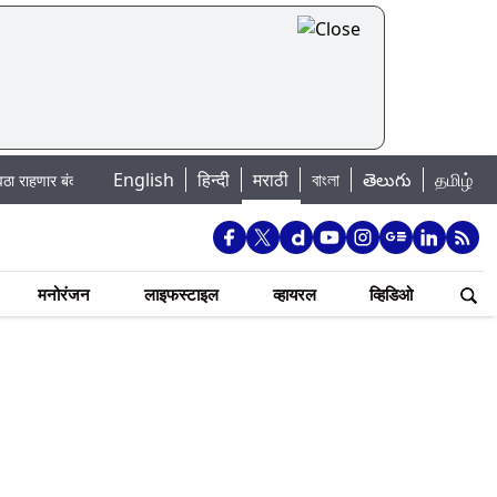
English
|
हिन्दी
मराठी
বাংলা
తెలుగు
தமிழ்
; पहा कुठे असेल पाणी बंद
Madhur Satta Matka: मधूर सट्टा मटका बद्दल काही गोष्
मनोरंजन
लाइफस्टाइल
व्हायरल
व्हिडिओ