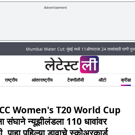
Advertisement
Mumbai Water Cut: मुंबई मध्ये 11ऑगस्टला 24 तासांसाठी पाणी पुरवठा राहणार बंद
राष्ट्रीय
आंतरराष्ट्रीय
टेक्नॉलॉजी
ऑटो
क्रीडा
ICC Women's T20 World Cup
संघाने न्यूझीलंडला 110 धावांवर
, पाहा पहिल्या डावाचे स्कोअरकार्ड