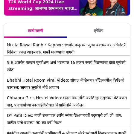
T20 World Cup 2024 Live
Streaming: आजच्या सामन्यावर भारताच
भवितव्य ठरणार; पाकिस्तान-न्यूझीलंड थेट
सामना कधी, कुठे आणि कसा पहाल? जाणून
घ्या
ताजी बातमी
ट्रेंडिंग
Nikita Rawal Ranbir Kapoor: रणबीर कपूरच्या जुन्या वक्तव्यावर अभिनेत्री
निकिता रावल आक्रमक, माफी मागण्याची मागणी
SIR अंतर्गत मतदार पुनरीक्षण अर्ज भरल्यास 16 हजार रुपये मिळण्याचा दावा पूर्णपणे
खोटा
Bhabhi Hotel Room Viral Video: सोशल मीडियावर हॉटेलमधील व्हिडिओ
व्हायरल; सायबर सुरक्षेचे मोठे आव्हान
Chhapra Girls Hostel Video: छपरा विद्यार्थिनी वसतिगृह रात्रीच्या भेटीवरून
वाद, प्राचार्यांच्या कारवाईविरोधात विद्यार्थिनींचे आंदोलन
DY Patil Dies: माजी राज्यपाल आणि ज्येष्ठ शिक्षणमहर्षी पद्मश्री डॉ. डी. वाय.
पाटील यांचे वयाच्या 90 व्या वर्षी निधन
मुंबईतील आजची तलावांची पाणीपातळी 4 ऑगस्ट: मुंबईकरांसाठी दिलासादायक बातमी,