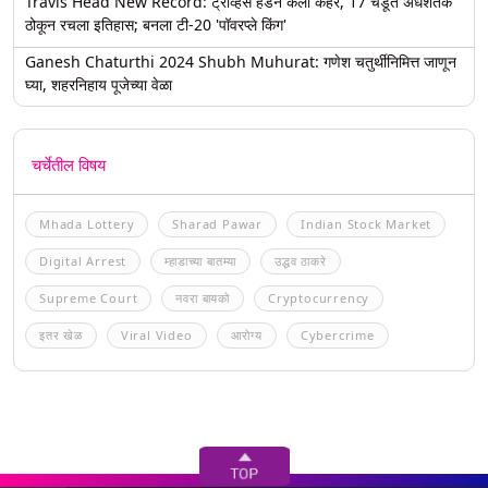
Travis Head New Record: ट्रॅव्हिस हेडने केला कहर, 17 चेंडूत अर्धशतक
ठोकून रचला इतिहास; बनला टी-20 'पॉवरप्ले किंग'
Ganesh Chaturthi 2024 Shubh Muhurat: गणेश चतुर्थीनिमित्त जाणून
घ्या, शहरनिहाय पूजेच्या वेळा
चर्चेतील विषय
Mhada Lottery
Sharad Pawar
Indian Stock Market
Digital Arrest
म्हाडाच्या बातम्या
उद्धव ठाकरे
Supreme Court
नवरा बायको
Cryptocurrency
इतर खेळ
Viral Video
आरोग्य
Cybercrime