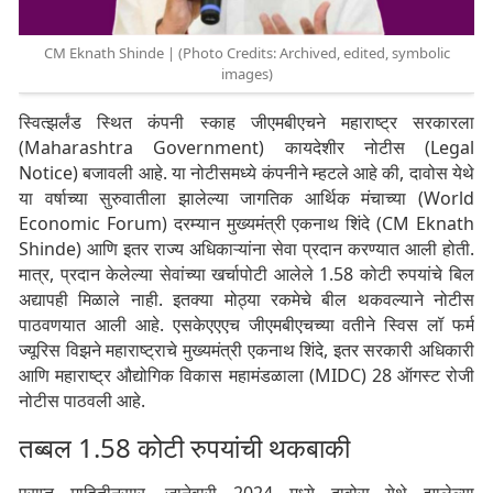
CM Eknath Shinde | (Photo Credits: Archived, edited, symbolic
images)
स्वित्झर्लंड स्थित कंपनी स्काह जीएमबीएचने महाराष्ट्र सरकारला
(Maharashtra Government) कायदेशीर नोटीस (Legal
Notice) बजावली आहे. या नोटीसमध्ये कंपनीने म्हटले आहे की, दावोस येथे
या वर्षाच्या सुरुवातीला झालेल्या जागतिक आर्थिक मंचाच्या (World
Economic Forum) दरम्यान मुख्यमंत्री एकनाथ शिंदे (CM Eknath
Shinde) आणि इतर राज्य अधिकाऱ्यांना सेवा प्रदान करण्यात आली होती.
मात्र, प्रदान केलेल्या सेवांच्या खर्चापोटी आलेले 1.58 कोटी रुपयांचे बिल
अद्यापही मिळाले नाही. इतक्या मोठ्या रकमेचे बील थकवल्याने नोटीस
पाठवणयात आली आहे. एसकेएएएच जीएमबीएचच्या वतीने स्विस लॉ फर्म
ज्यूरिस विझने महाराष्ट्राचे मुख्यमंत्री एकनाथ शिंदे, इतर सरकारी अधिकारी
आणि महाराष्ट्र औद्योगिक विकास महामंडळाला (MIDC) 28 ऑगस्ट रोजी
नोटीस पाठवली आहे.
तब्बल 1.58 कोटी रुपयांची थकबाकी
प्राप्त माहितीनुसार, जानेवारी 2024 मध्ये दावोस येथे झालेल्या