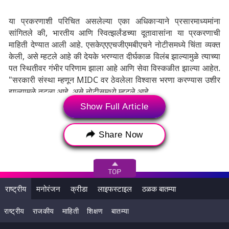
या प्रकरणाशी परिचित असलेल्या एका अधिकाऱ्याने प्रसारमाध्यमांना
सांगितले की, भारतीय आणि स्वित्झर्लंडच्या दूतावासांना या प्रकरणाची
माहिती देण्यात आली आहे. एसकेएएएचजीएमबीएचने नोटीसमध्ये चिंता व्यक्त
केली, असे म्हटले आहे की देयके भरण्यात दीर्घकाळ विलंब झाल्यामुळे त्याच्या
पत स्थितीवर गंभीर परिणाम झाला आहे आणि सेवा विस्कळीत झाल्या आहेत.
"सरकारी संस्था म्हणून MIDC वर ठेवलेला विश्वास भरणा करण्यास उशीर
झाल्यामुळे तुटला आहे, असे नोटीसमध्ये म्हटले आहे.
Show Full Article
सेवा आणि प्रतिष्ठेवर परिणाम
पैसे न दिल्याने आधीच सेवा विस्कळीत झाल्या आहेत, चालकांसह अनेक
Share Now
स्थानिक पुरवठादार आता आंतरराष्ट्रीय दौऱ्यांदरम्यान महाराष्ट्र सरकारच्या
अधिकाऱ्यांना त्यांच्या सेवा देण्यास नकार देत आहेत. एसकेएएएचजीएमबीएचने
इशारा दिला की जर हा मुद्दा निराकरण न झाल्यास, स्वित्झर्लंडबरोबरच्या
भारताच्या आंतरराष्ट्रीय संबंधांना हानी पोहोचवण्यासह याचे व्यापक परिणाम
राष्ट्रीय
मनोरंजन
क्रीडा
लाइफस्टाइल
ठळक बातम्या
होऊ शकतात. कंपनीने स्वतःच्या प्रतिष्ठेच्या संभाव्य हानीकडेही लक्ष वेधले
आणि असे म्हटले की, "हा प्रदीर्घ विलंब केवळ एएसकेएएएचजीएमबीएचच्या
राष्ट्रीय
राजकीय
माहिती
शिक्षण
बातम्या
प्रतिष्ठेला धोका निर्माण करत नाही तर त्याचे आंतरराष्ट्रीय परिणाम देखील
होऊ शकतात".