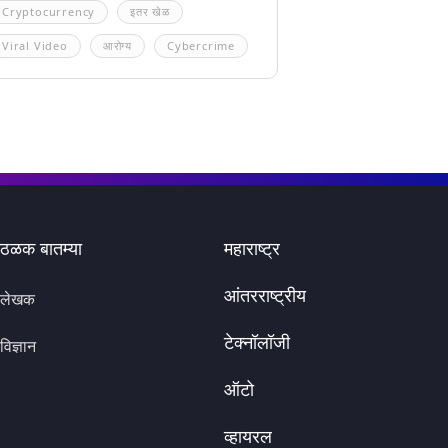
Cryptocurrency
इतर खेळ
Viral Video
आरोग्य
Cybercrime
ठळक बातम्या
महाराष्ट्र
आंतरराष्ट्रीय
लेखक
टेक्नॉलॉजी
विज्ञान
ऑटो
व्हायरल