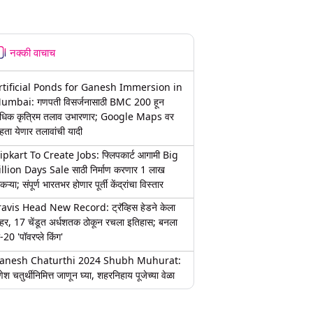
नक्की वाचाच
rtificial Ponds for Ganesh Immersion in
umbai: गणपती विसर्जनासाठी BMC 200 हून
धिक कृत्रिम तलाव उभारणार; Google Maps वर
हता येणार तलावांची यादी
lipkart To Create Jobs: फ्लिपकार्ट आगामी Big
illion Days Sale साठी निर्माण करणार 1 लाख
कऱ्या; संपूर्ण भारतभर होणार पूर्ती केंद्रांचा विस्तार
ravis Head New Record: ट्रॅव्हिस हेडने केला
हर, 17 चेंडूत अर्धशतक ठोकून रचला इतिहास; बनला
-20 'पॉवरप्ले किंग'
anesh Chaturthi 2024 Shubh Muhurat:
ेश चतुर्थीनिमित्त जाणून घ्या, शहरनिहाय पूजेच्या वेळा