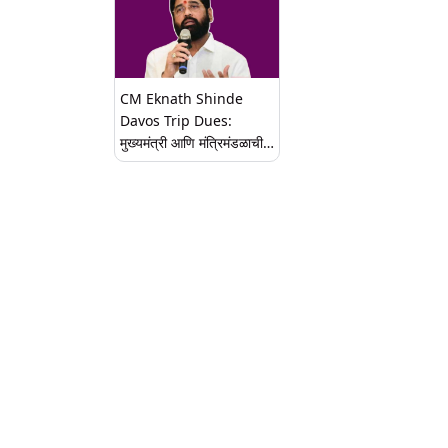
CM Eknath Shinde
Davos Trip Dues:
मुख्यमंत्री आणि मंत्रिमंडळाची
स्वित्झर्लंड दौऱ्यात 1.58 कोटींची
उधारी, कंपनीनं पाठवली
कायदेशीर नोटीस