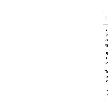
A
M
अ
पा
F
B
नो
T
क
टी
G
गण