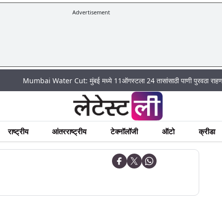
Advertisement
umbai Water Cut: मुंबई मध्ये 11ऑगस्टला 24 तासांसाठी पाणी पुरवठा राहणार बंद; पहा 
राष्ट्रीय
आंतरराष्ट्रीय
टेक्नॉलॉजी
ऑटो
क्रीडा