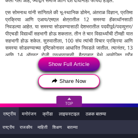
केली गेली आहे, ज्याद्वारे समाज आणि देश दोघांनाही फायदा होईल.
एस सोमनाथ यांनी सांगितले की भू-स्थानिक डोमेन, अंतराळ विज्ञान, प्रतिमा
प्रक्रिया आणि एआय/एमएल क्षेत्रातील 12 समस्या हॅकाथॉनसाठी
निवडल्या आहेत. या समस्या सोडवण्यासाठी देशभरातील पदवीपूर्व/पदव्युत्तर/
पीएचडी विद्यार्थी सहभागी होऊ शकतात. तीन ते चार विद्यार्थ्यांची टीमही यात
सहभागी होऊ शकेल. सुरुवातीला, 100 संघ त्यांची विचार प्रक्रिया आणि
समस्या सोडवण्याच्या दृष्टिकोनावर आधारित निवडले जातील. त्यानंतर, 13
आणि 14 ऑगस्ट रोजी एनआरएससी, हैदराबाद येथे आयोजित ग्रँड
फिनालेसाठी तज्ञ समिती 30 संघांची निवड करेल.
Show Full Article
Share Now
राष्ट्रीय
मनोरंजन
क्रीडा
लाइफस्टाइल
ठळक बातम्या
राष्ट्रीय
राजकीय
माहिती
शिक्षण
बातम्या