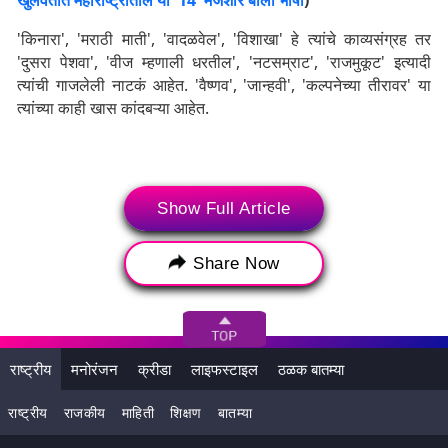
खुलवतात महाराष्ट्रातील या '14' मजेशीर बोली भाषा
)
'किनारा', 'मराठी माती', 'वादळवेल', 'विशाखा' हे त्यांचे काव्यसंग्रह तर
'दुसरा पेशवा', 'वीज म्हणाली धरतील', 'नटसम्राट', 'राजमुकूट' इत्यादी
त्यांची गाजलेली नाटकं आहेत. 'वैष्णव', 'जान्हवी', 'कल्पनेच्या तीरावर' या
त्यांच्या काही खास कांदबऱ्या आहेत.
Show Full Article
Share Now
राष्ट्रीय
मनोरंजन
क्रीडा
लाइफस्टाइल
ठळक बातम्या
राष्ट्रीय
राजकीय
माहिती
शिक्षण
बातम्या
Tags:
Kusumagraj