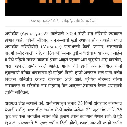
Mosque (प्रातिनिधिक-संग्रहित-संपादित प्रतिमा)
अयोध्येत (Ayodhya) 22 जानेवारी 2024 रोजी राम मंदिराचे उद्घाटन
होणार आहे. यावेळी मंदिरात रामलल्लाची मूर्ती स्थापन होणार आहे. अशात
अयोध्येत मशिदीचीही (Mosque) पायाभरणी केली जाणार असल्याची
बातमी समोर आली आहे. या ठिकाणी रमजानपूर्वी मशिदीचा पाया रचला जाईल
व येथे पहिली नमाज मक्काचे इमाम अब्दुल रहमान अल सुदाईस अदा करतील,
असे अहवाल समोर आले आहेत. भाजप नेते हाजी अराफत शेख यांनी
शुक्रवारी दैनिक भास्करला ही माहिती दिली. हाजी अराफत शेख यांना मशीद
विकास समितीचे अध्यक्ष करण्यात आले आहे. प्रेषित मोहम्मद यांच्या
नावावरून या मशिदीचे नाव मोहम्मद बिन अब्दुल्ला ठेवण्यात येणार असल्याचे
त्यांनी सांगितले.
अराफत शेख म्हणाले की, अयोध्येपासून सुमारे 25 किमी अंतरावर बांधण्यात
येणारी मशीद भारतातील सर्वात मोठी मशीद असेल. 21 फूट उंच आणि 36
फूट रुंद असे जगातील सर्वात मोठे कुराण त्यात ठेवण्यात येणार आहे. ते पुढे
म्हणाले, सरकारने 5 एकर जमीन दिली होती, त्यात आणखी काही जमीन