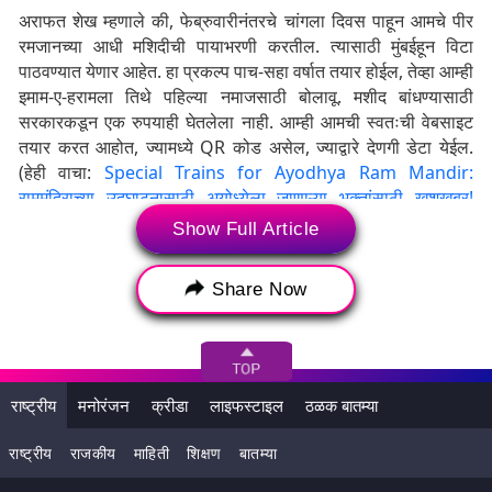
अराफत शेख म्हणाले की, फेब्रुवारीनंतरचे चांगला दिवस पाहून आमचे पीर
रमजानच्या आधी मशिदीची पायाभरणी करतील. त्यासाठी मुंबईहून विटा
पाठवण्यात येणार आहेत. हा प्रकल्प पाच-सहा वर्षात तयार होईल, तेव्हा आम्ही
इमाम-ए-हरामला तिथे पहिल्या नमाजसाठी बोलावू. मशीद बांधण्यासाठी
सरकारकडून एक रुपयाही घेतलेला नाही. आम्ही आमची स्वतःची वेबसाइट
तयार करत आहोत, ज्यामध्ये QR कोड असेल, ज्याद्वारे देणगी डेटा येईल.
(हेही वाचा:
Special Trains for Ayodhya Ram Mandir:
राममंदिराच्या उद्घाटनासाठी अयोध्येला जाणाऱ्या भक्तांसाठी खुशखबर!
भारतीय रेल्वे 19 जानेवारीपासून चालवणार 1,000 स्पेशल गाड्या
)
Show Full Article
Share Now
राष्ट्रीय
मनोरंजन
क्रीडा
लाइफस्टाइल
ठळक बातम्या
राष्ट्रीय
राजकीय
माहिती
शिक्षण
बातम्या