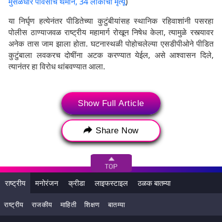
मुसळधार पावसाचे थैमान, 34 लोकांचा मृत्यू
)
या निर्घृण हत्येनंतर पीडितेच्या कुटुंबीयांसह स्थानिक रहिवाशांनी पसरहा
पोलीस ठाण्याजवळ राष्ट्रीय महामार्ग रोखून निषेध केला, त्यामुळे रस्त्यावर
अनेक तास जाम झाला होता. घटनास्थळी पोहोचलेल्या एसडीपीओने पीडित
कुटुंबाला लवकरच दोषींना अटक करण्यात येईल, असे आश्वासन दिले,
त्यानंतर हा विरोध थांबवण्यात आला.
Show Full Article
Share Now
राष्ट्रीय
मनोरंजन
क्रीडा
लाइफस्टाइल
ठळक बातम्या
राष्ट्रीय
राजकीय
माहिती
शिक्षण
बातम्या