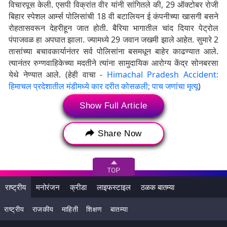
विचारपूस केली. एसपी विक्रांत वीर यांनी सांगितले की, 29 ऑक्टोबर रोजी
बिहार स्पेशल आर्म्स पोलिसांची 18 वी बटालियन ई कंपनीच्या खासगी बसने
रोहतासवरून देहरीहून जात होती. बैरिया भागातील चांद दियार पेट्रोल
पंपाजवळ हा अपघात झाला. ज्यामध्ये 29 जवान जखमी झाले आहेत. सुमारे 2
तासांच्या बचावकार्यानंतर सर्व पोलिसांना बसमधून बाहेर काढण्यात आले.
त्यानंतर रुग्णवाहिकेच्या मदतीने त्यांना सामुदायिक आरोग्य केंद्र सोनबरसा
येथे नेण्यात आले. (हेही वाचा -
Himachal Pradesh Accident:
हिमाचल प्रदेशातील मंडीमध्ये कार दरीत कोसळली; पाच जणांचा मृत्यू
)
बिहारमधील बलिया येथे पोलिसांच्या बसला भीषण अपघात, पहा व्हिडिओ -
Show Full Article
VIDEO | Visuals from accident site of Bihar Special
Share Now
Arms Police bus that happened last night in Ballia,
Uttar Pradesh.
pic.twitter.com/etF0GChp1R
— Press Trust of India (@PTI_News)
October 30, 2024
राष्ट्रीय
मनोरंजन
क्रीडा
लाइफस्टाइल
ठळक बातम्या
याठिकाणी डॉक्टरांनी 10 गंभीर जखमी पोलिसांना प्राथमिक उपचार करून
चांगल्या उपचारासाठी जिल्हा रुग्णालयात पाठवले. सध्या सर्व जखमींची
राष्ट्रीय
राजकीय
माहिती
शिक्षण
बातम्या
प्रकृती स्थिर असल्याचे सांगण्यात येत आहे. अपघाताचे नेमके कारण अद्याप
समजू शकलेले नाही. पोलीस या संपूर्ण प्रकरणाचा तपास करत आहेत.