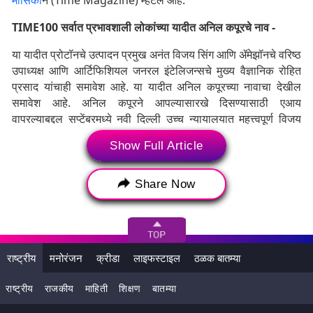
मासिका
ने (Time Magazine) म्हटलं आहे.
TIME100 सर्वात प्रभावशाली लोकांच्या यादीत अनिल कपूरचे नाव -
या यादीत प्रोटॉनचे उत्पादन प्रमुख अनंत विजय सिंग आणि ॲमेझॉनचे वरिष्ठ
उपाध्यक्ष आणि आर्टिफिशियल जनरल इंटेलिजन्सचे मुख्य वैज्ञानिक रोहित
प्रसाद यांचाही समावेश आहे. या यादीत अनिल कपूरच्या नावाचा देखील
समावेश आहे. अनिल कपूरने आपल्यासारखे दिसण्यासाठी एआय
वापरल्याबद्दल सप्टेंबरमध्ये नवी दिल्ली उच्च न्यायालयात महत्त्वपूर्ण विजय
मिळवला. यावर अनिल कपूरने एका मुलाखतीत म्हटले होते की, 'सर्व
Show Full Article
कलाकारांना स्वतःचे संरक्षण करण्याचा अधिकार आहे.' (हेही वाचा -
Time
100 Most Influential People: टाइम मासिकाने प्रसिद्ध केली
जगातील 100 प्रभावशाली व्यक्तींची यादी; Alia Bhatt, Sakshi Malik,
Share Now
Satya Nadella यांचा समावेश
)
राष्ट्रीय
मनोरंजन
क्रीडा
लाइफस्टाइल
ठळक बातम्या
राष्ट्रीय
राजकीय
माहिती
शिक्षण
बातम्या