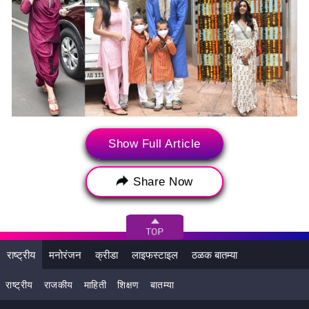
Show Full Article
Share Now
राष्ट्रीय
मनोरंजन
क्रीडा
लाइफस्टाइल
ठळक बातम्या
राष्ट्रीय
राजकीय
माहिती
शिक्षण
बातम्या