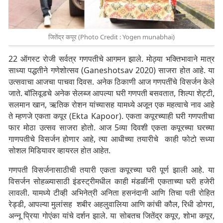
जितेंद्र कपूर (Photo Credit : Yogen munabhai)
22 ऑगस्ट रोजी सर्वत्र गणपतीचे आगमन झाले. मोठ्या भक्तिभावाने मात्र
साध्या पद्धतीने गणेशोत्सव (Ganeshotsav 2020) साजरा होत आहे. या
उत्सवाचा आजचा पाचवा दिवस. अनेक ठिकाणी आज गणपतींचे विसर्जन केले
जाते. बॉलिवूडचे अनेक सेलब्ज आपल्या घरी गणपती बसवतात, शिल्पा शेट्टी,
सलमान खान, ऋतिक रोशन यांच्यासह यामध्ये अजून एक महत्वाचे नाव आहे
ते म्हणजे एकता कपूर (Ekta Kapoor). एकता कपूरच्याही घरी गणपतीचा
फार मोठा उत्सव साजरा होतो. आज 5व्या दिवशी एकता कपूरच्या घरच्या
गाणपतीचे विसर्जन होणार आहे, त्या आधीच्या तयारीचे काही फोटो सध्या
सोशल मिडियावर व्हायरल होत आहेत.
गणपती विसर्जनासाठीची तयारी एकता कपूरच्या घरी पूर्ण झाली आहे. या
विसर्जन सोहळ्यासाठी इंडस्ट्रीमधील काही मंडळींनी एकताच्या घरी हजेरी
लावली. यामध्ये टीव्ही अभिनेत्री अनिता हसनंदानी आणि तिचा पती रोहित
रेड्डी, आपल्या मुलांसह शबीर अहलुवालिया आणि कांची कौल, रिधी डोगरा,
अन्नू प्रिया गोएंका यांचे दर्शन झाले. या सोबतच जितेंद्र कपूर, शोभा कपूर,