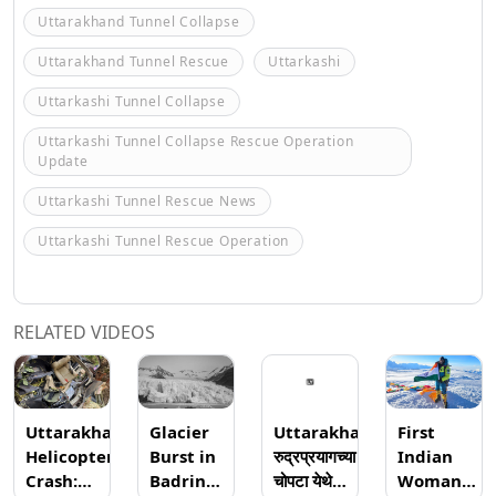
Uttarakhand Tunnel Collapse
Uttarakhand Tunnel Rescue
Uttarkashi
Uttarkashi Tunnel Collapse
Uttarkashi Tunnel Collapse Rescue Operation
Update
Uttarkashi Tunnel Rescue News
Uttarkashi Tunnel Rescue Operation
RELATED VIDEOS
Uttarakhand
Glacier
Uttarakhand:
First
Helicopter
Burst in
रुद्रप्रयागच्या
Indian
Crash:
Badrinath
चोपटा येथे
Woman