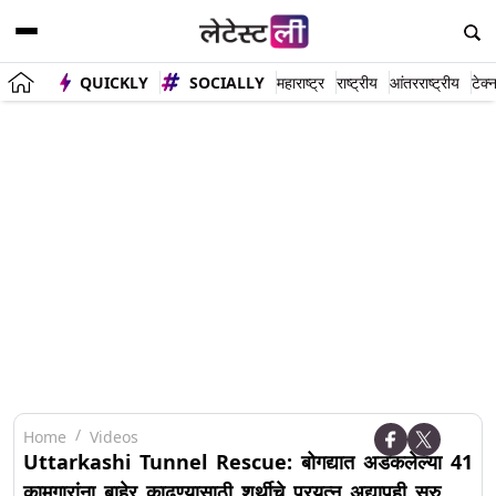
QUICKLY
SOCIALLY
महाराष्ट्र
राष्ट्रीय
आंतरराष्ट्रीय
टेक्
Home
Videos
Uttarkashi Tunnel Rescue: बोगद्यात अडकलेल्या 41
कामगारांना बाहेर काढण्यासाठी शर्थीचे प्रयत्न अद्यापही सुरु