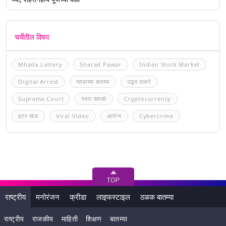
चर्चेतील विषय
Mhada Lottery
Sharad Pawar
Indian Stock Market
Digital Arrest
म्हाडाच्या बातम्या
उद्धव ठाकरे
Supreme Court
नवरा बायको
Cryptocurrency
इतर खेळ
Viral Video
आरोग्य
Cybercrime
राष्ट्रीय
मनोरंजन
क्रीडा
लाइफस्टाइल
ठळक बातम्या
राष्ट्रीय
राजकीय
माहिती
शिक्षण
बातम्या