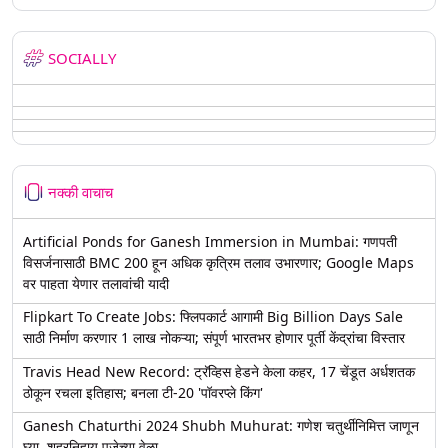
SOCIALLY
नक्की वाचाच
Artificial Ponds for Ganesh Immersion in Mumbai: गणपती
विसर्जनासाठी BMC 200 हून अधिक कृत्रिम तलाव उभारणार; Google Maps
वर पाहता येणार तलावांची यादी
Flipkart To Create Jobs: फ्लिपकार्ट आगामी Big Billion Days Sale
साठी निर्माण करणार 1 लाख नोकऱ्या; संपूर्ण भारतभर होणार पूर्ती केंद्रांचा विस्तार
Travis Head New Record: ट्रॅव्हिस हेडने केला कहर, 17 चेंडूत अर्धशतक
ठोकून रचला इतिहास; बनला टी-20 'पॉवरप्ले किंग'
Ganesh Chaturthi 2024 Shubh Muhurat: गणेश चतुर्थीनिमित्त जाणून
घ्या, शहरनिहाय पूजेच्या वेळा