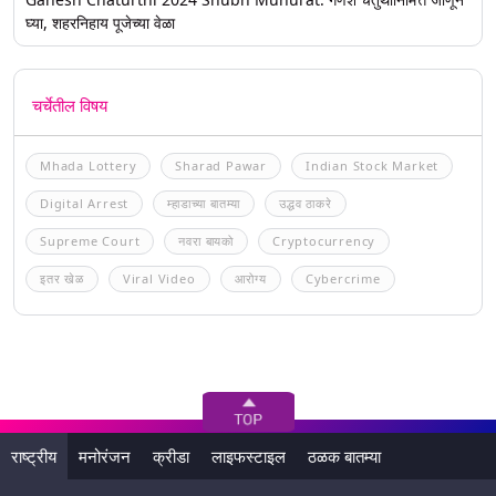
घ्या, शहरनिहाय पूजेच्या वेळा
चर्चेतील विषय
Mhada Lottery
Sharad Pawar
Indian Stock Market
Digital Arrest
म्हाडाच्या बातम्या
उद्धव ठाकरे
Supreme Court
नवरा बायको
Cryptocurrency
इतर खेळ
Viral Video
आरोग्य
Cybercrime
राष्ट्रीय
मनोरंजन
क्रीडा
लाइफस्टाइल
ठळक बातम्या