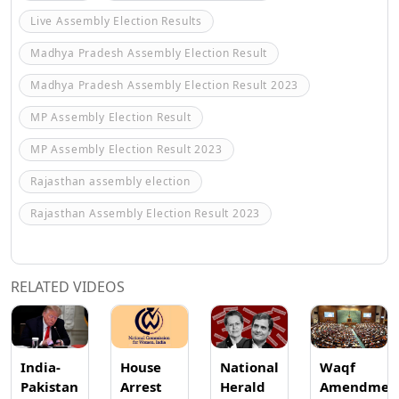
Live Assembly Election Results
Madhya Pradesh Assembly Election Result
Madhya Pradesh Assembly Election Result 2023
MP Assembly Election Result
MP Assembly Election Result 2023
Rajasthan assembly election
Rajasthan Assembly Election Result 2023
RELATED VIDEOS
India-
House
National
Waqf
Pakistan
Arrest
Herald
Amendmen