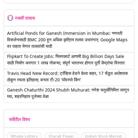
नक्की वाचाच
Artificial Ponds for Ganesh Immersion in Mumbai: गणपती
विसर्जनासाठी BMC 200 हून अधिक कृत्रिम तलाव उभारणार; Google Maps
वर पाहता येणार तलावांची यादी
Flipkart To Create Jobs: फ्लिपकार्ट आगामी Big Billion Days Sale
साठी निर्माण करणार 1 लाख नोकऱ्या; संपूर्ण भारतभर होणार पूर्ती केंद्रांचा विस्तार
Travis Head New Record: ट्रॅव्हिस हेडने केला कहर, 17 चेंडूत अर्धशतक
ठोकून रचला इतिहास; बनला टी-20 'पॉवरप्ले किंग'
Ganesh Chaturthi 2024 Shubh Muhurat: गणेश चतुर्थीनिमित्त जाणून
घ्या, शहरनिहाय पूजेच्या वेळा
चर्चेतील विषय
Mhada Lottery
Sharad Pawar
Indian Stock Market