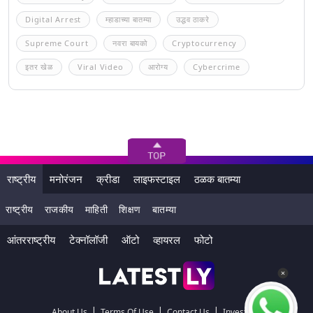
Digital Arrest
म्हाडाच्या बातम्या
उद्धव ठाकरे
Supreme Court
नवरा बायको
Cryptocurrency
इतर खेळ
Viral Video
आरोग्य
Cybercrime
राष्ट्रीय
मनोरंजन
क्रीडा
लाइफस्टाइल
ठळक बातम्या
राष्ट्रीय
राजकीय
माहिती
शिक्षण
बातम्या
आंतरराष्ट्रीय
टेक्नॉलॉजी
ऑटो
व्हायरल
फोटो
|
|
|
About Us
Terms Of Use
Contact Us
Investors