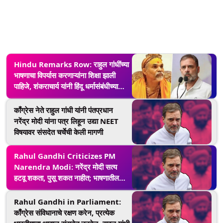
Hindu Remarks Row: राहुल गांधींच्या
भाषणाचा विपर्यास करणाऱ्यांना शिक्षा झाली
पाहिजे, शंकराचार्य यांनी हिंदू धर्मासंबंधीच्या
विधानावर केले भाष्य (Watch Video)
काँग्रेस नेते राहुल गांधी यांनी पंतप्रधान
नरेंद्र मोदी यांना पत्र लिहून उद्या NEET
विषयावर संसदेत चर्चेची केली मागणी
Rahul Gandhi Criticizes PM
Narendra Modi: नरेंद्र मोदी सत्य
हटवू शकता, पुसू शकत नाहीत; भाषणातील
भाग वगळल्यानंर राहुल गांधी यांचा आक्रमक
पलटवार
Rahul Gandhi in Parliament:
काँग्रेस संविधानाचे रक्षण करेन, प्रत्येक