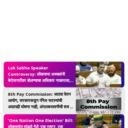
Lok Sabha Speaker
Controversy: लोकसभा अध्यक्षांनी
बेरोजगारीवर बोलण्याचा अधिकार नाकारला;
राहुल गांधी यांचा आरोप
8th Pay Commission: आठवा वेतन
आयोग, सरकारकडून पॅनेल सदस्यांची
अद्यापही घोषणा नाही, अंमलबजावणीची शक्यता
धुसर
'One Nation One Election' Bill:
लोकसभेत मांडले गेले ‘एक राष्ट्र, एक