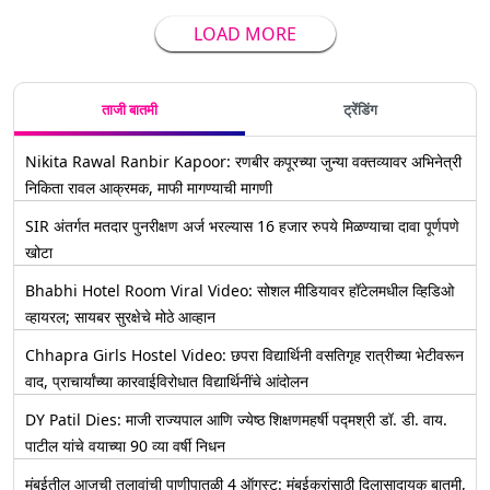
LOAD MORE
ताजी बातमी
ट्रेंडिंग
Nikita Rawal Ranbir Kapoor: रणबीर कपूरच्या जुन्या वक्तव्यावर अभिनेत्री
निकिता रावल आक्रमक, माफी मागण्याची मागणी
SIR अंतर्गत मतदार पुनरीक्षण अर्ज भरल्यास 16 हजार रुपये मिळण्याचा दावा पूर्णपणे
खोटा
Bhabhi Hotel Room Viral Video: सोशल मीडियावर हॉटेलमधील व्हिडिओ
व्हायरल; सायबर सुरक्षेचे मोठे आव्हान
Chhapra Girls Hostel Video: छपरा विद्यार्थिनी वसतिगृह रात्रीच्या भेटीवरून
वाद, प्राचार्यांच्या कारवाईविरोधात विद्यार्थिनींचे आंदोलन
DY Patil Dies: माजी राज्यपाल आणि ज्येष्ठ शिक्षणमहर्षी पद्मश्री डॉ. डी. वाय.
पाटील यांचे वयाच्या 90 व्या वर्षी निधन
मुंबईतील आजची तलावांची पाणीपातळी 4 ऑगस्ट: मुंबईकरांसाठी दिलासादायक बातमी,