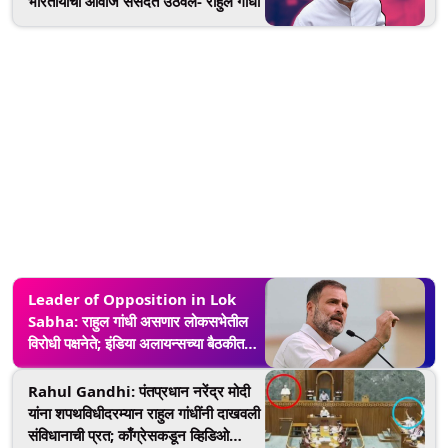
भारतीयाचा आवाज संसदेत उठवेल- राहुल गांधी
Leader of Opposition in Lok
Sabha: राहुल गांधी असणार लोकसभेतील
विरोधी पक्षनेते; इंडिया अलायन्सच्या बैठकीत
निर्णय
Rahul Gandhi: पंतप्रधान नरेंद्र मोदी
यांना शपथविधीदरम्यान राहुल गांधींनी दाखवली
संविधानाची प्रत; काँग्रेसकडून व्हिडिओ