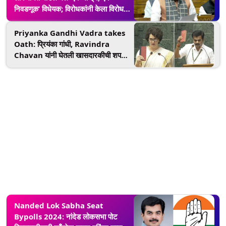
निवडणूक’ विधेयक; विरोधकांनी केला विरोध
(Watch)
Priyanka Gandhi Vadra takes
Oath: प्रियंका गांधी, Ravindra
Chavan यांनी घेतली खासदारकीची शपथ;
लोकसभेत घुमला मराठी आवाज
Nanded Lok Sabha Seat
Bypolls 2024: नांदेड लोकसभा पोट