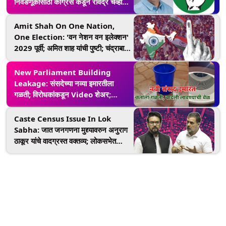
निवडणूकीसाठी कॉंग्रेस कडून रविंद्र चव्हाण
यांना उमेदवारी जाहीर
Amit Shah On One Nation,
One Election: 'वन नेशन वन इलेक्शन'
2029 पूर्वी; अमित शाह यांची पुष्टी; चंद्राबाबू
नायडू, नितीश कुमार यांच्या भूमिकेकडे लक्ष
New Parliament Building
Leakage: संसदेच्या नव्या इमारतीला
गळती; विरोधकांकडून Video शेअर;
अखिलेश यादव म्हणाले 'Old Sansad
Better'
Caste Census Issue In Lok
Sabha: जात जनगणना मुद्द्यावरुन अनुराग
ठाकूर यांचे वादग्रस्त वक्तव्य; लोकसभेत
गदारोळ; राहुल गांधी आक्रमक भूमिकेत