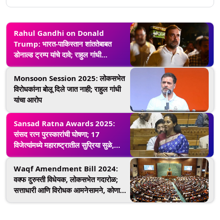
Rahul Gandhi on Donald
Trump: भारत-पाकिस्तान शांततेबाबत
डोनाल्ड ट्रम्प यांचे दावे; राहुल गांधी
आक्रमक, केंद्र सरकारला सवाल
Monsoon Session 2025: लोकसभेत
विरोधकांना बोलू दिले जात नाही; राहुल गांधी
यांचा आरोप
Sansad Ratna Awards 2025:
संसद रत्न पुरस्कारांची घोषणा; 17
विजेत्यांमध्ये महाराष्ट्रातील सुप्रिया सुळे,
अरविंद सावंत, वर्षा गायकवाडसह 7
खासदारांचा समावेश
Waqf Amendment Bill 2024:
वक्फ दुरुस्ती विधेयक, लोकसभेत गदारोळ;
सत्ताधारी आणि विरोधक आमनेसामने, कोणाची
किती ताकत? जाणून घ्या संख्याबळ