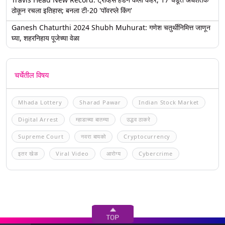
ठोकून रचला इतिहास; बनला टी-20 'पॉवरप्ले किंग'
Ganesh Chaturthi 2024 Shubh Muhurat: गणेश चतुर्थीनिमित्त जाणून
घ्या, शहरनिहाय पूजेच्या वेळा
चर्चेतील विषय
Mhada Lottery
Sharad Pawar
Indian Stock Market
Digital Arrest
म्हाडाच्या बातम्या
उद्धव ठाकरे
Supreme Court
नवरा बायको
Cryptocurrency
इतर खेळ
Viral Video
आरोग्य
Cybercrime