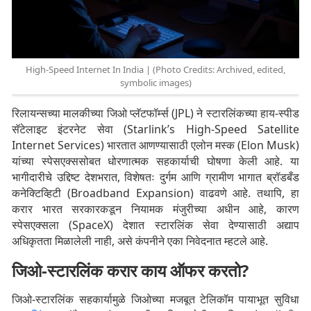
High-Speed Internet In India | (Photo Credits: Archived, edited,
symbolic images)
रिलायन्सच्या मालकीच्या जिओ प्लॅटफॉर्म्स (JPL) ने स्टारलिंकच्या हाय-स्पीड
सॅटेलाइट इंटरनेट सेवा (Starlink’s High-Speed Satellite
Internet Services) भारतात आणण्यासाठी एलोन मस्क (Elon Musk)
यांच्या स्पेसएक्ससोबत धोरणात्मक सहकार्याची घोषणा केली आहे. या
भागीदारीचे उद्दिष्ट देशभरात, विशेषतः दुर्गम आणि ग्रामीण भागात ब्रॉडबँड
कनेक्टिव्हिटी (Broadband Expansion) वाढवणे आहे. तथापि, हा
करार भारत सरकारकडून नियामक मंजुरीच्या अधीन आहे, कारण
स्पेसएक्सला (SpaceX) देशात स्टारलिंक सेवा देण्यासाठी अद्याप
अधिकृतता मिळालेली नाही, असे कंपनीने एका निवेदनात म्हटले आहे.
जिओ-स्टारलिंक करार काय ऑफर करतो?
जिओ-स्टारलिंक सहकार्यामुळे जिओच्या मजबूत टेलिकॉम पायाभूत सुविधा