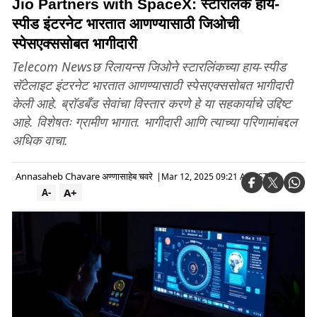
Jio Partners with SpaceX: स्टारलिंक हाय-
स्पीड इंटरनेट भारतात आणण्यासाठी जिओची
स्पेसएक्ससोबत भागीदारी
Telecom Newsछ रिलायन्स जिओने स्टारलिंकच्या हाय-स्पीड
सॅटेलाइट इंटरनेट भारतात आणण्यासाठी स्पेसएक्ससोबत भागीदारी
केली आहे. ब्रॉडबँड सेवांचा विस्तार करणे हे या सहकार्याचे उद्दिष्ट
आहे. विशेषतः ग्रामीण भागात. भागीदारी आणि त्याच्या परिणामांबद्दल
अधिक वाचा.
Annasaheb Chavare अण्णासाहेब चवरे
|
Mar 12, 2025 09:21 AM IST
A+
A-