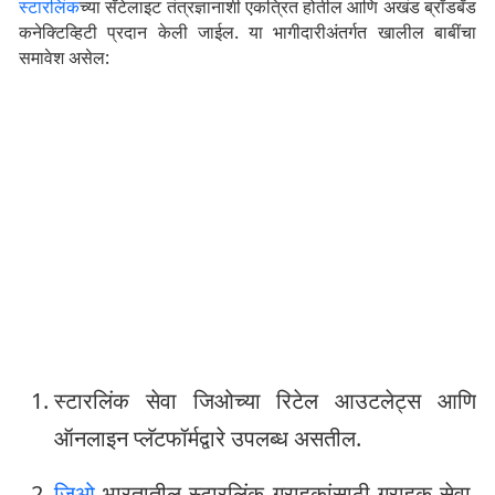
स्टारलिंक
च्या सॅटेलाइट तंत्रज्ञानाशी एकत्रित होतील आणि अखंड ब्रॉडबँड
कनेक्टिव्हिटी प्रदान केली जाईल. या भागीदारीअंतर्गत खालील बाबींचा
समावेश असेल:
स्टारलिंक सेवा जिओच्या रिटेल आउटलेट्स आणि
ऑनलाइन प्लॅटफॉर्मद्वारे उपलब्ध असतील.
जिओ
भारतातील स्टारलिंक ग्राहकांसाठी ग्राहक सेवा,