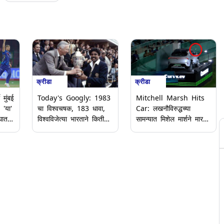
क्रीडा
क्रीडा
 मुंबई
Mitchell Marsh Hits
Today's Googly: 1983
 'या'
Car: लखनौविरुद्धच्या
चा विश्वचषक, 183 धावा,
घात
सामन्यात मिशेल मार्शने मारला
विश्वविजेत्या भारताने किती
5 लाखांचा षटकार; गाडीवर
षटकांत केला होता स्कोअर?
डेंट आला (Video)
आजच्या मजेदार गुगली
प्रश्नाचे उत्तर पहा