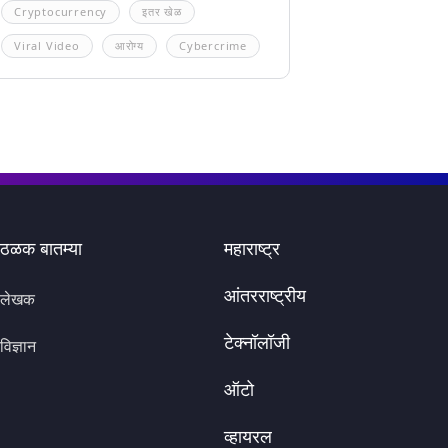
Cryptocurrency
इतर खेळ
Viral Video
आरोग्य
Cybercrime
ठळक बातम्या
महाराष्ट्र
आंतरराष्ट्रीय
लेखक
टेक्नॉलॉजी
विज्ञान
ऑटो
व्हायरल