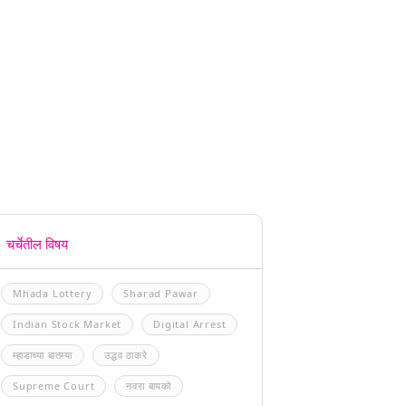
चर्चेतील विषय
Mhada Lottery
Sharad Pawar
Indian Stock Market
Digital Arrest
म्हाडाच्या बातम्या
उद्धव ठाकरे
Supreme Court
नवरा बायको