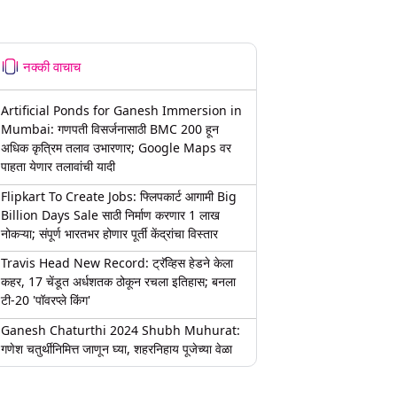
नक्की वाचाच
Artificial Ponds for Ganesh Immersion in
Mumbai: गणपती विसर्जनासाठी BMC 200 हून
अधिक कृत्रिम तलाव उभारणार; Google Maps वर
पाहता येणार तलावांची यादी
Flipkart To Create Jobs: फ्लिपकार्ट आगामी Big
Billion Days Sale साठी निर्माण करणार 1 लाख
नोकऱ्या; संपूर्ण भारतभर होणार पूर्ती केंद्रांचा विस्तार
Travis Head New Record: ट्रॅव्हिस हेडने केला
कहर, 17 चेंडूत अर्धशतक ठोकून रचला इतिहास; बनला
टी-20 'पॉवरप्ले किंग'
Ganesh Chaturthi 2024 Shubh Muhurat:
गणेश चतुर्थीनिमित्त जाणून घ्या, शहरनिहाय पूजेच्या वेळा