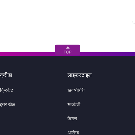
क्रीडा
लाइफस्टाइल
क्रिकेट
खवय्येगिरी
इतर खेळ
भटकंती
फॅशन
आरोग्य