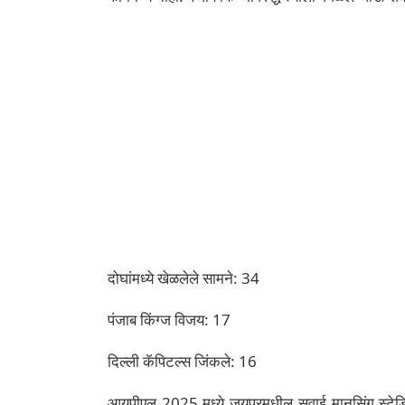
दोघांमध्ये खेळलेले सामने: 34
पंजाब किंग्ज विजय: 17
दिल्ली कॅपिटल्स जिंकले: 16
आयपीएल 2025 मध्ये जयपूरमधील सवाई मानसिंग स्टे