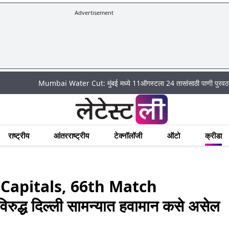
Advertisement
Mumbai Water Cut: मुंबई मध्ये 11ऑगस्टला 24 तासांसाठी पाणी पुरवठा राहणार बंद; 
राष्ट्रीय
आंतरराष्ट्रीय
टेक्नॉलॉजी
ऑटो
क्रीडा
 Capitals, 66th Match
द्ध दिल्ली सामन्यात हवामान कसे असेल