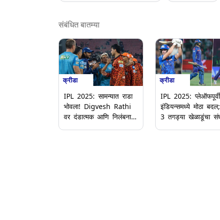
संबंधित बातम्या
क्रीडा
क्रीडा
IPL 2025: सामन्यात राडा
IPL 2025: प्लेऑफपूर्वी
भोवला! Digvesh Rathi
इंडियन्समध्ये मोठा बदल;
वर दंडात्मक आणि निलंबनाची
3 तगड्या खेळाडूंचा सं
कारवाई; Abhishek
प्रवेश
Sharma वरही लावला दंडा