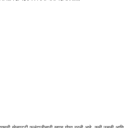
डियमची खेळपट्टी फलंदाजीसाठी खूपच योग्य ठरली आहे. कमी उसळी आणि