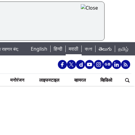
English
|
हिन्दी
मराठी
বাংলা
తెలుగు
தமிழ்
पहा कुठे असेल पाणी बंद
Madhur Satta Matka: मधूर सट्टा मटका बद्दल काही गोष्ट
मनोरंजन
लाइफस्टाइल
व्हायरल
व्हिडिओ