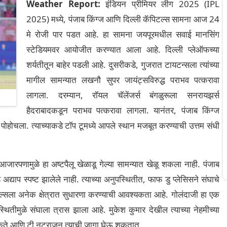
Weather Report:
इंडियन प्रीमियर लीग 2025 (IPL
2025) मध्ये, पंजाब किंग्ज आणि दिल्ली कॅपिटल्स सामना आज 24
मे रोजी पार पडत आहे. हा सामना जयपूरमधील सवाई मानसिंग
स्टेडियमवर आयोजीत करण्यात आला आहे. दिल्ली प्लेऑफच्या
शर्यतीतून बाहेर पडली आहे. दुसरीकडे, गुजरात टायटन्सला त्यांच्या
मागील सामन्यात लखनौ सुपर जायंट्सविरुद्ध पराभव पत्करावा
लागला. दरम्यान, रॉयल चॅलेंजर्स बंगळुरूला सनरायझर्स
हैदराबादकडून पराभव पत्करावा लागला. यानंतर, पंजाब किंग्ज
पोहोचला. त्याच्याकडे टॉप टूमध्ये आपले स्थान मजबूत करण्याची उत्तम संधी
 आजारपणामुळे हा अष्टपैलू खेळाडू गेल्या सामन्यात खेळू शकला नाही. पंजाब
े अद्याप स्पष्ट झालेले नाही. त्याच्या अनुपस्थितीत, फाफ डु प्लेसिसने संघाचे
 कॅपिटल्सला अनेक क्षेत्रात सुधारणा करण्याची आवश्यकता आहे. गोलंदाजी हा एक
स्थितीमुळे संघाला त्रास झाला आहे. मुकेश कुमार देखील त्याच्या नेहमीच्या
ाऊ शकते आणि टी नटराजन त्याची जागा घेऊ शकतात.